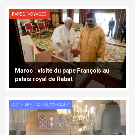
,
PAPES
VOYAGES
Maroc : visite du pape François au
palais royal de Rabat
,
,
ARCHIVES
PAPES
VOYAGES