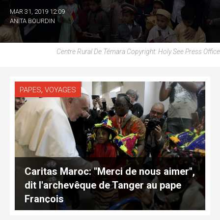
MAR 31, 2019 12:09
ANITA BOURDIN
Centre Rural De Témara Copyright: Holy See Press Office
,
PAPES
VOYAGES
Caritas Maroc: "Merci de nous aimer",
dit l'archevêque de Tanger au pape
François