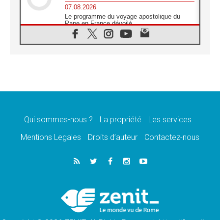
07.08.2026
Le programme du voyage apostolique du
Pape en France dévoilé
07.08.2026
1ère Conférence continentale sur l'éducation
catholique en Afrique
07.08.2026
Un logo symbolique pour la venue du Pape
en France
07.08.2026
Cardinal Rossi: «La venue du Pape Léon en
Argentine est un hommage à François»
Qui sommes-nous ?
La propriété
Les services
07.08.2026
Hiroshima et Nagasaki, 81 ans après,
Mentions Legales
Droits d’auteur
Contactez-nous
lancement des «dix jours de prière pour la
paix»
06.08.2026
Préparatifs des JMJ 2027 à Séoul: «c'est
passionnant et l'impatience est immense!»
06.08.2026
Chrétiens et confucéens: respect et sagesse
pour relever les «défis urgents»