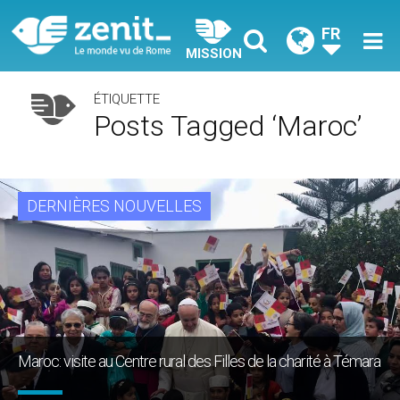
FR
MISSION
ÉTIQUETTE
Posts Tagged ‘maroc’
DERNIÈRES NOUVELLES
Maroc: visite au Centre rural des Filles de la charité à Témara