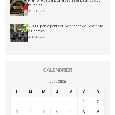
Mémoire de saint Charbel, le saint aux 30 000
miracles
24 Juil 2026
20 000 participants au pèlerinage de Pentecôte
à Chartres
22 Mai 2026
CALENDRIER
août 2026
L
M
M
J
V
S
D
1
2
3
4
5
6
7
8
9