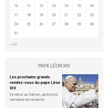
10
11
12
13
14
15
16
17
18
19
20
21
22
23
24
25
26
27
28
29
30
31
« Juil
PAPE LÉON XIV
Les prochains grands
rendez-vous du pape Léon
XIV
De retour au Vatican, après trois
semaines de vacances