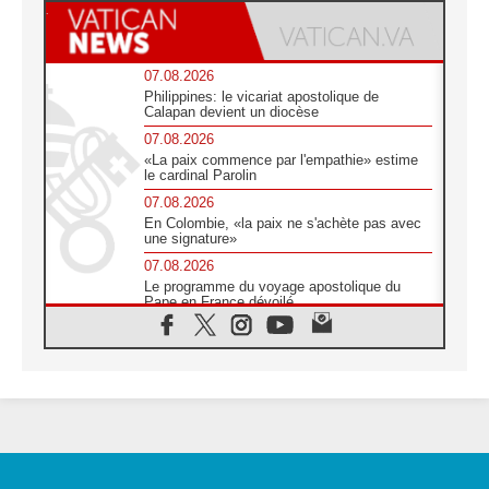
07.08.2026
Philippines: le vicariat apostolique de
Calapan devient un diocèse
07.08.2026
«La paix commence par l'empathie» estime
le cardinal Parolin
07.08.2026
En Colombie, «la paix ne s'achète pas avec
une signature»
07.08.2026
Le programme du voyage apostolique du
Pape en France dévoilé
07.08.2026
1ère Conférence continentale sur l'éducation
catholique en Afrique
07.08.2026
Un logo symbolique pour la venue du Pape
en France
07.08.2026
Cardinal Rossi: «La venue du Pape Léon en