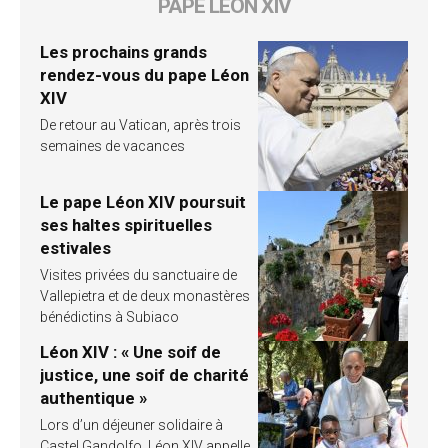
PAPE LÉON XIV
Les prochains grands
rendez-vous du pape Léon
XIV
De retour au Vatican, après trois
semaines de vacances
Le pape Léon XIV poursuit
ses haltes spirituelles
estivales
Visites privées du sanctuaire de
Vallepietra et de deux monastères
bénédictins à Subiaco
Léon XIV : « Une soif de
justice, une soif de charité
authentique »
Lors d’un déjeuner solidaire à
Castel Gandolfo, Léon XIV appelle