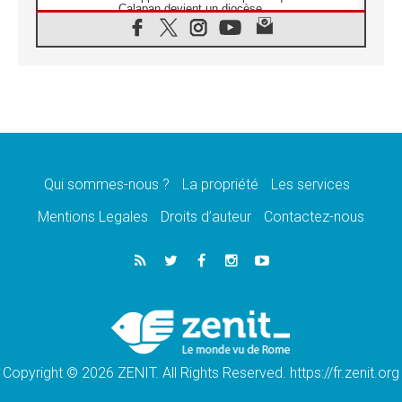
Calapan devient un diocèse
07.08.2026
Congo-Brazzaville : le 15 août, entre
solennité de l'Assomption et mémoire
nationale
07.08.2026
«La paix commence par l'empathie» estime
le cardinal Parolin
07.08.2026
En Colombie, «la paix ne s'achète pas avec
une signature»
Qui sommes-nous ?
La propriété
Les services
07.08.2026
Mentions Legales
Droits d’auteur
Contactez-nous
Le programme du voyage apostolique du
Pape en France dévoilé
07.08.2026
1ère Conférence continentale sur l'éducation
catholique en Afrique
07.08.2026
Un logo symbolique pour la venue du Pape
en France
Copyright © 2026 ZENIT. All Rights Reserved. https://fr.zenit.org