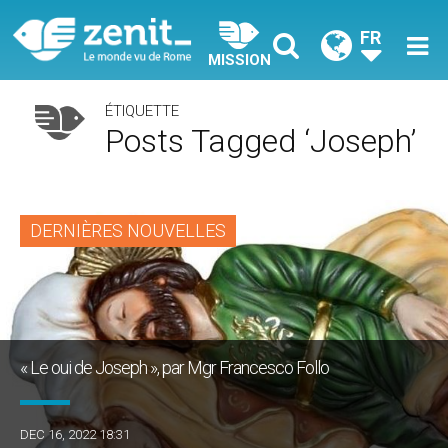
FR
MISSION
ÉTIQUETTE
Posts Tagged ‘joseph’
DERNIÈRES NOUVELLES
« Le oui de Joseph », par Mgr Francesco Follo
DEC 16, 2022 18:31