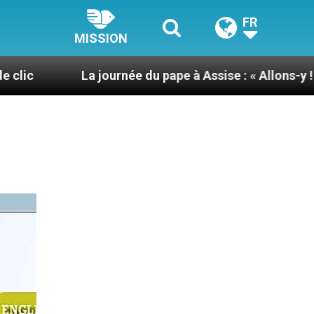
FR
MISSION
La journée du pape à Assise : « Allons-y ! Let’s go ! »