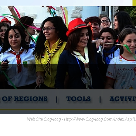
Web Site Cicg-Iccg - Http://www.cicg-Iccg.com/index.asp