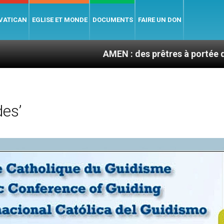
 VATICAN
EGLISE ET MONDE
DOCUMENTS
FAIRE UN DON
AMEN : des prêtres à portée de clic
es’