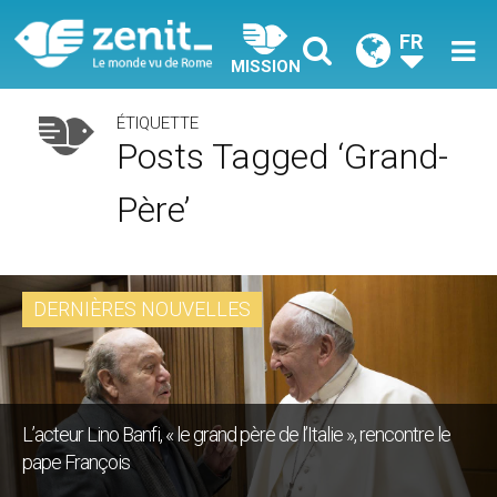
FR
MISSION
ÉTIQUETTE
Posts Tagged ‘grand-
Père’
DERNIÈRES NOUVELLES
L’acteur Lino Banfi, « le grand père de l’Italie », rencontre le
pape François