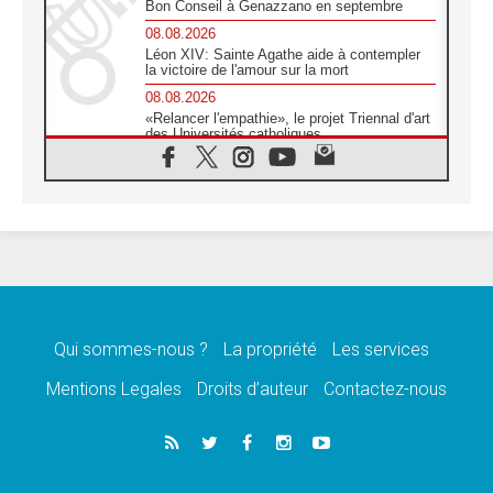
Bon Conseil à Genazzano en septembre
08.08.2026
Léon XIV: Sainte Agathe aide à contempler
la victoire de l'amour sur la mort
08.08.2026
«Relancer l'empathie», le projet Triennal d'art
des Universités catholiques
08.08.2026
Signis 2026, donner la parole aux religieuses
catholiques
08.08.2026
Au Bangladesh, l'Église accompagne les
Dalits sur le chemin de la dignité
07.08.2026
Philippines: le vicariat apostolique de
Calapan devient un diocèse
Qui sommes-nous ?
La propriété
Les services
07.08.2026
Congo-Brazzaville: le 15 août, entre solennité
Mentions Legales
Droits d’auteur
Contactez-nous
de l'Assomption et mémoire nationale
07.08.2026
«La paix commence par l'empathie» estime
le cardinal Parolin
07.08.2026