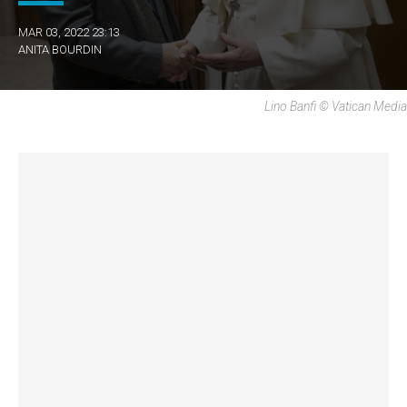
MAR 03, 2022 23:13
ANITA BOURDIN
Lino Banfi © Vatican Media