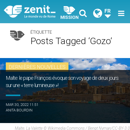
FR
MISSION
ÉTIQUETTE
Posts Tagged ‘Gozo’
DERNIÈRES NOUVELLES
Malte: le pape François évoque son voyage de deux jours
sur une « terre lumineuse »!
MAR 30, 2022 11:51
ANITA BOURDIN
Malte, La Valette © Wikimedia Commons / Bengt Nyman/CC-BY-3.0