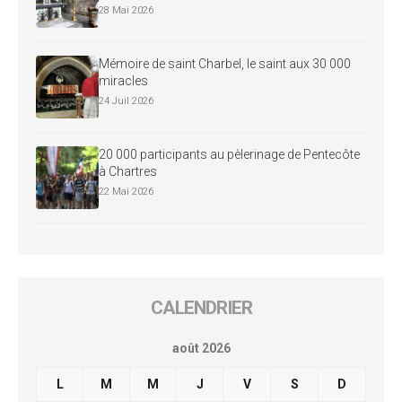
28 Mai 2026
Mémoire de saint Charbel, le saint aux 30 000
miracles
24 Juil 2026
20 000 participants au pèlerinage de Pentecôte
à Chartres
22 Mai 2026
CALENDRIER
août 2026
L
M
M
J
V
S
D