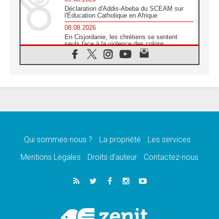
Déclaration d'Addis-Abeba du SCEAM sur
l'Éducation Catholique en Afrique
08.08.2026
En Cisjordanie, les chrétiens se sentent
seuls face à la violence des colons
08.08.2026
Léon XIV au sanctuaire de Notre Dame du
Bon Conseil à Genazzano en septembre
08.08.2026
Léon XIV: Sainte Agathe aide à contempler
la victoire de l'amour sur la mort
08.08.2026
«Relancer l'empathie», le projet Triennal d'art
des Universités catholiques
Qui sommes-nous ?
La propriété
Les services
08.08.2026
Signis 2026, donner la parole aux religieuses
Mentions Legales
Droits d’auteur
Contactez-nous
catholiques
08.08.2026
Au Bangladesh, l'Église accompagne les
Dalits sur le chemin de la dignité
07.08.2026
Philippines: le vicariat apostolique de
Calapan devient un diocèse