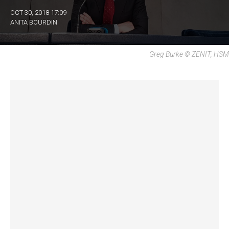
OCT 30, 2018 17:09
ANITA BOURDIN
Greg Burke © ZENIT, HSM