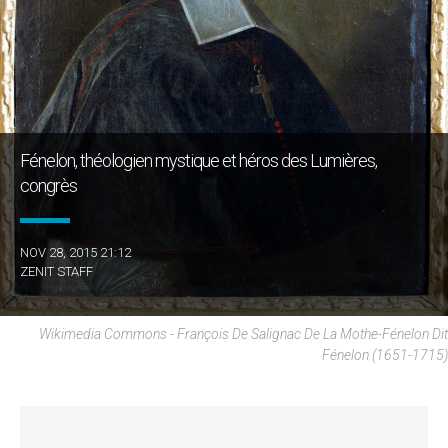
Fénelon, théologien mystique et héros des Lumières,
congrès
NOV 28, 2015 21:12
ZENIT STAFF
Wikimedia Commons - François De Salignac De La Mothe-Fénelon Dit
Fénelon (1651-1715)