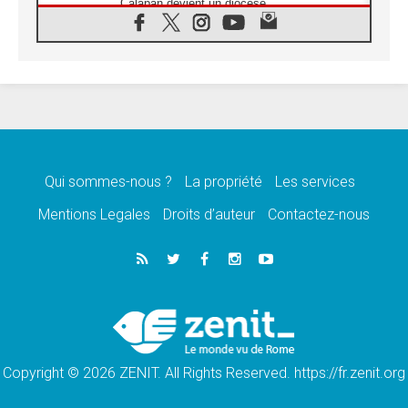
Calapan devient un diocèse
07.08.2026
Congo-Brazzaville : le 15 août, entre
solennité de l'Assomption et mémoire
nationale
07.08.2026
«La paix commence par l'empathie» estime
le cardinal Parolin
07.08.2026
En Colombie, «la paix ne s'achète pas avec
une signature»
Qui sommes-nous ?
La propriété
Les services
07.08.2026
Mentions Legales
Droits d’auteur
Contactez-nous
Le programme du voyage apostolique du
Pape en France dévoilé
07.08.2026
1ère Conférence continentale sur l'éducation
catholique en Afrique
07.08.2026
Un logo symbolique pour la venue du Pape
en France
Copyright © 2026 ZENIT. All Rights Reserved. https://fr.zenit.org