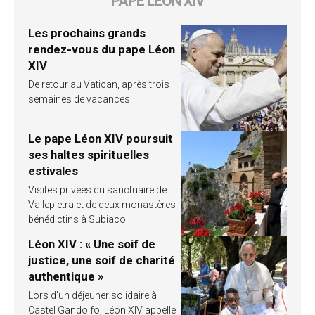
PAPE LÉON XIV
Les prochains grands
rendez-vous du pape Léon
XIV
De retour au Vatican, après trois
semaines de vacances
Le pape Léon XIV poursuit
ses haltes spirituelles
estivales
Visites privées du sanctuaire de
Vallepietra et de deux monastères
bénédictins à Subiaco
Léon XIV : « Une soif de
justice, une soif de charité
authentique »
Lors d’un déjeuner solidaire à
Castel Gandolfo, Léon XIV appelle