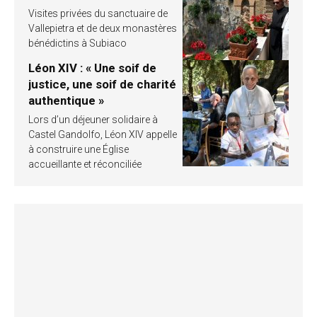
Visites privées du sanctuaire de
Vallepietra et de deux monastères
bénédictins à Subiaco
Léon XIV : « Une soif de
justice, une soif de charité
authentique »
Lors d’un déjeuner solidaire à
Castel Gandolfo, Léon XIV appelle
à construire une Église
accueillante et réconciliée