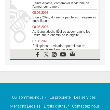
Sainte Agathe, contempler la victoire de
l'amour sur la mort
08.08.2026
Signis 2026, donner la parole aux religieuses
catholiques
08.08.2026
Au Bangladesh, l'Église accompagne les
Dalits sur le chemin de la dignité
07.08.2026
Philippines: le vicariat apostolique de
Calapan devient un diocèse
07.08.2026
Congo-Brazzaville : le 15 août, entre
solennité de l'Assomption et mémoire
nationale
07.08.2026
«La paix commence par l'empathie» estime
le cardinal Parolin
07.08.2026
En Colombie, «la paix ne s'achète pas avec
une signature»
Qui sommes-nous ?
La propriété
Les services
07.08.2026
Mentions Legales
Droits d’auteur
Contactez-nous
Le programme du voyage apostolique du
Pape en France dévoilé