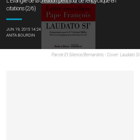
L'Evangile de la création: petit tour de l’encyclique en
citations (2/6)
JUN 19, 2015 14:24
ANITA BOURDIN
Parole Et Silence/Bernardins - Cover: Laudato Si'