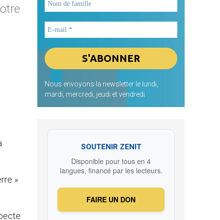
notre
Nous envoyons la newsletter le lundi,
mardi, mercredi, jeudi et vendredi
a
SOUTENIR ZENIT
Disponible pour tous en 4
langues, financé par les lecteurs.
erre »
FAIRE UN DON
specte