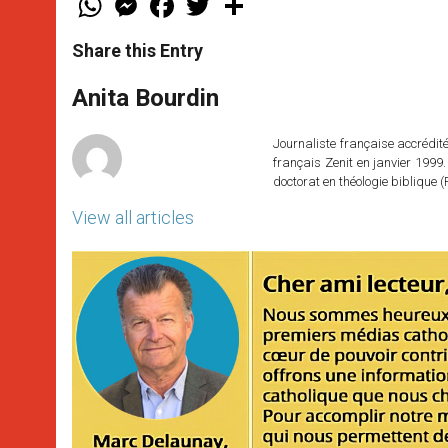
h
e
a
w
h
a
s
c
i
a
t
s
e
t
r
Share this Entry
s
e
b
t
e
A
n
o
e
p
g
o
r
Anita Bourdin
p
e
k
r
Journaliste française accréditée
français Zenit en janvier 1999.
doctorat en théologie bibliqu
View all articles