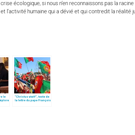
a crise écologique, si nous n’en reconnaissons pas la racine
 l’activité humaine qui a dévié et qui contredit la réalité j
re le
"Christus vivit!", texte de
déplore
la lettre du pape François
aux jeunes du monde