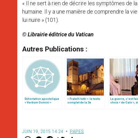
« Il ne sert à rien de décrire les symptômes de l
humaine. Il y a une manière de comprendre la vie et
lui nuire » (101).
© Librairie éditrice du Vatican
Autres Publications :
Exhortation apostolique
« Fratelli tutti »: le texte
La guerre, c’est fai
« Verbum Domini »
complet de la 3e
choix « de Caïn », 
encyclique du pape
le pape François
François
JUIN 19, 2015 14:24
PAPES
W
M
F
T
S