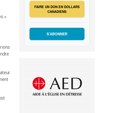
FAIRE UN DON EN DOLLARS
CANADIENS
es »
S’ABONNER
irions
endre
nateur
ement
ist