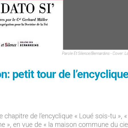
Parole Et Silence/Bernardins - Cover: L
n: petit tour de l’encycliqu
chapitre de l’encyclique « Loué sois-tu », «
 », en vue de « la maison commune du ciel