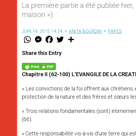
La première partie a été publiée hier,
maison »).
JUIN 19, 2015 14:24
ANITA BOURDIN
PAPES
W
M
F
T
S
h
e
a
w
h
a
s
c
i
a
t
s
e
t
r
Share this Entry
s
e
b
t
e
A
n
o
e
p
g
o
r
p
e
k
Chapitre II (62-100)
L’EVANGILE DE LA CREAT
r
« Les convictions de la foi offrent aux chrétiens,
protection de la nature et des frères et sœurs les 
« Trois relations fondamentales (sont) intimement l
(66).
« Cette responsabilité vis-à-vis d’une terre qui e