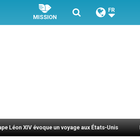
FR
MISSION
que un voyage aux États-Unis
Le pape Léon XIV