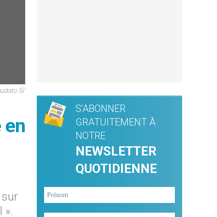
audato Si'
S'ABONNER
e en
GRATUITEMENT À
NOTRE
NEWSLETTER
QUOTIDIENNE
 sur
 ».