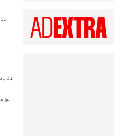
 qui
à
t, qui
e le