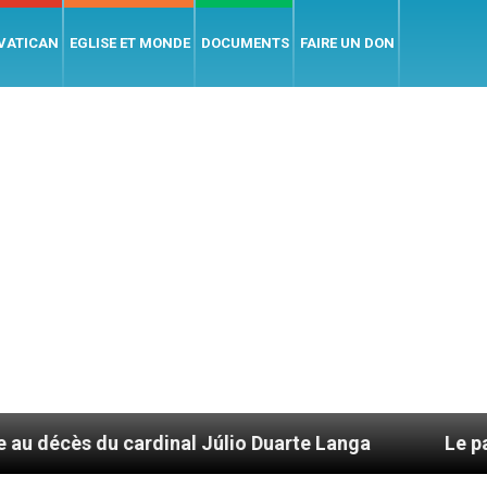
 VATICAN
EGLISE ET MONDE
DOCUMENTS
FAIRE UN DON
dinal Júlio Duarte Langa
Le pape Léon XIV évo