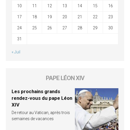
10
11
12
13
14
15
16
17
18
19
20
21
22
23
24
25
26
27
28
29
30
31
« Juil
PAPE LÉON XIV
Les prochains grands
rendez-vous du pape Léon
XIV
De retour au Vatican, après trois
semaines de vacances