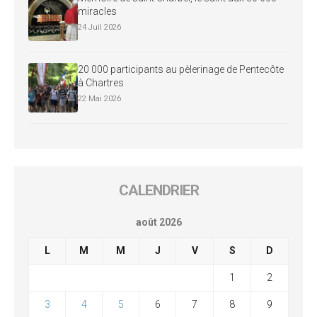
miracles
24 Juil 2026
20 000 participants au pèlerinage de Pentecôte
à Chartres
22 Mai 2026
CALENDRIER
août 2026
L
M
M
J
V
S
D
1
2
3
4
5
6
7
8
9