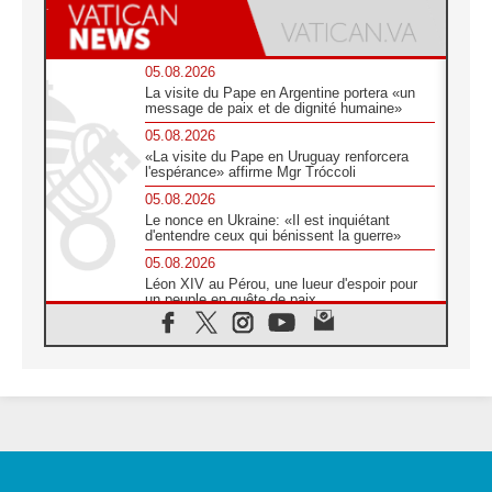
05.08.2026
La visite du Pape en Argentine portera «un
message de paix et de dignité humaine»
05.08.2026
«La visite du Pape en Uruguay renforcera
l'espérance» affirme Mgr Tróccoli
05.08.2026
Le nonce en Ukraine: «Il est inquiétant
d'entendre ceux qui bénissent la guerre»
05.08.2026
Léon XIV au Pérou, une lueur d'espoir pour
un peuple en quête de paix
05.08.2026
SCEAM: L'Église en Afrique vers
l'Assemblée ecclésiale de 2028 depuis
Addis-Abeba
05.08.2026
Le Pape exprime ses condoléances suite au
décès du cardinal Júlio Langa
05.08.2026
Le Pape attendu en novembre en Uruguay,