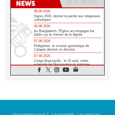
08.08.2026
Signis 2026, donner la parole aux religieuses
catholiques
08.08.2026
Au Bangladesh, l'Église accompagne les
Dalits sur le chemin de la dignité
07.08.2026
Philippines: le vicariat apostolique de
Calapan devient un diocèse
07.08.2026
Congo-Brazzaville : le 15 août, entre
solennité de l'Assomption et mémoire
nationale
07.08.2026
«La paix commence par l'empathie» estime
le cardinal Parolin
07.08.2026
En Colombie, «la paix ne s'achète pas avec
une signature»
07.08.2026
Le programme du voyage apostolique du
Pape en France dévoilé
Qui sommes-nous ?
La propriété
Les services