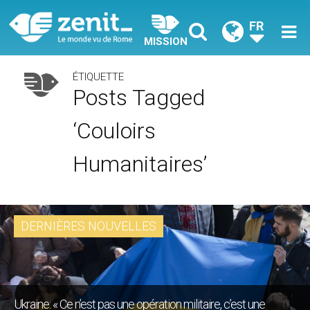
FR
MISSION
ÉTIQUETTE
Posts Tagged
‘couloirs
Humanitaires’
DERNIÈRES NOUVELLES
Ukraine: « Ce n’est pas une opération militaire, c’est une