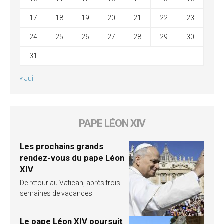
17
18
19
20
21
22
23
24
25
26
27
28
29
30
31
« Juil
PAPE LÉON XIV
Les prochains grands
rendez-vous du pape Léon
XIV
De retour au Vatican, après trois
semaines de vacances
Le pape Léon XIV poursuit