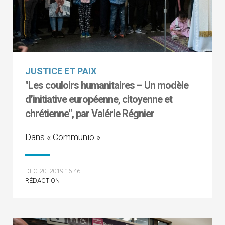
JUSTICE ET PAIX
"Les couloirs humanitaires – Un modèle
d’initiative européenne, citoyenne et
chrétienne", par Valérie Régnier
Dans « Communio »
DEC 20, 2019 16:46
RÉDACTION