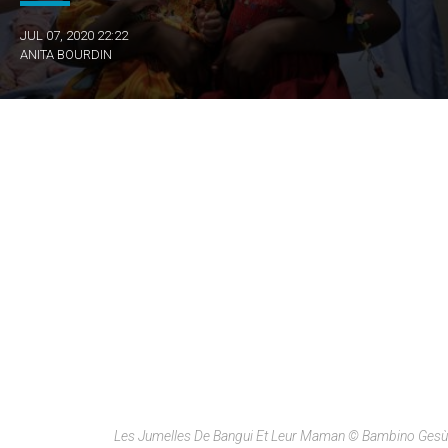
JUL 07, 2020 22:22
ANITA BOURDIN
Les Jumelles De Bangui Et Leur Maman © Bambino Gesù