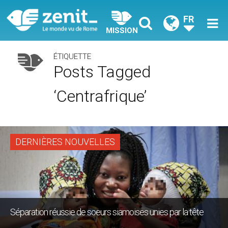
FR
MISSION
ÉTIQUETTE
Posts Tagged
‘Centrafrique’
DERNIÈRES NOUVELLES
Séparation réussie de soeurs siamoises unies par la tête