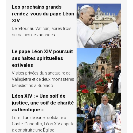
Les prochains grands
rendez-vous du pape Léon
XIV
De retour au Vatican, après trois
semaines de vacances
Le pape Léon XIV poursuit
ses haltes spirituelles
estivales
Visites privées du sanctuaire de
Vallepietra et de deux monastères
bénédictins à Subiaco
Léon XIV : « Une soif de
justice, une soif de charité
authentique »
Lors d’un déjeuner solidaire à
Castel Gandolfo, Léon XIV appelle
à construire une Église