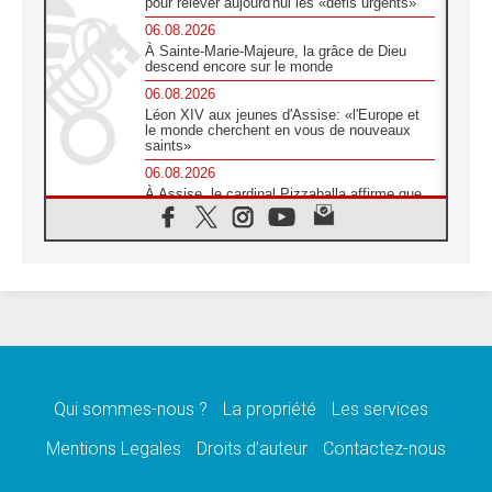
pour relever aujourd'hui les «défis urgents»
06.08.2026
À Sainte-Marie-Majeure, la grâce de Dieu
descend encore sur le monde
06.08.2026
Léon XIV aux jeunes d'Assise: «l'Europe et
le monde cherchent en vous de nouveaux
saints»
06.08.2026
À Assise, le cardinal Pizzaballa affirme que
«les chrétiens veulent la paix»
06.08.2026
Au Mexique, le cardinal Parolin invite à être
aux côtés des marginalisées
06.08.2026
À Assise, le Pape invite les jeunes à
«construire la civilisation de l'amour»
05.08.2026
La visite du Pape en Argentine portera «un
message de paix et de dignité humaine»
Qui sommes-nous ?
La propriété
Les services
05.08.2026
Mentions Legales
Droits d’auteur
Contactez-nous
«La visite du Pape en Uruguay renforcera
l'espérance» affirme Mgr Tróccoli
05.08.2026