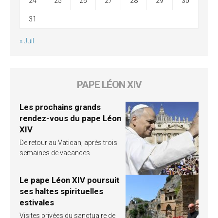
24
25
26
27
28
29
30
31
« Juil
PAPE LÉON XIV
Les prochains grands
rendez-vous du pape Léon
XIV
De retour au Vatican, après trois
semaines de vacances
Le pape Léon XIV poursuit
ses haltes spirituelles
estivales
Visites privées du sanctuaire de