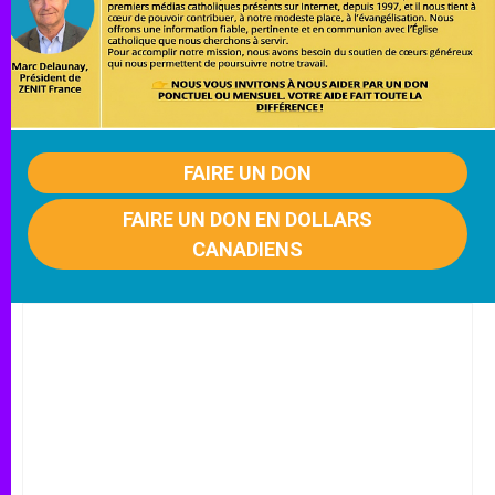
FAIRE UN DON
FAIRE UN DON EN DOLLARS
CANADIENS