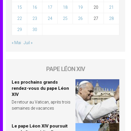
15
16
17
18
19
20
21
22
23
24
25
26
27
28
29
30
« Mai
Juil »
PAPE LÉON XIV
Les prochains grands
rendez-vous du pape Léon
XIV
De retour au Vatican, après trois
semaines de vacances
Le pape Léon XIV poursuit