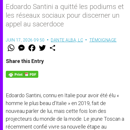
Edoardo Santini a quitté les podiums et
les réseaux sociaux pour discerner un
appel au sacerdoce
JUIN 17, 2026 09:50
DANTE ALBA, LC
TÉMOIGNAGE
W
M
F
T
S
h
e
a
w
h
a
s
c
i
a
t
s
e
t
r
Share this Entry
s
e
b
t
e
A
n
o
e
p
g
o
r
p
e
k
r
Edoardo Santini, connu en Italie pour avoir été élu «
homme le plus beau d’Italie » en 2019, fait de
nouveau parler de lui, mais cette fois loin des
projecteurs du monde de la mode. Le jeune Toscan a
récemment confié vivre sa nouvelle étape au