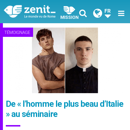
FR
MISSION
TÉMOIGNAGE
De « l’homme le plus beau d’Italie
» au séminaire