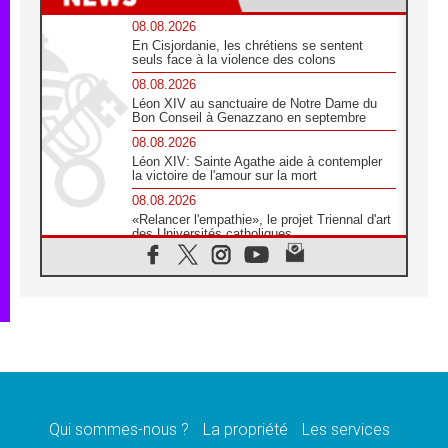
08.08.2026
En Cisjordanie, les chrétiens se sentent
seuls face à la violence des colons
08.08.2026
Léon XIV au sanctuaire de Notre Dame du
Bon Conseil à Genazzano en septembre
08.08.2026
Léon XIV: Sainte Agathe aide à contempler
la victoire de l'amour sur la mort
08.08.2026
«Relancer l'empathie», le projet Triennal d'art
des Universités catholiques
08.08.2026
Signis 2026, donner la parole aux religieuses
catholiques
08.08.2026
Au Bangladesh, l'Église accompagne les
Dalits sur le chemin de la dignité
07.08.2026
Philippines: le vicariat apostolique de
Calapan devient un diocèse
Qui sommes-nous ?
La propriété
Les services
07.08.2026