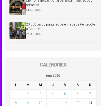
Mémoire de saint Charbel, le saint aux 30 000
miracles
24 Juil 2026
20 000 participants au pèlerinage de Pentecôte
à Chartres
22 Mai 2026
CALENDRIER
juin 2026
L
M
M
J
V
S
D
1
2
3
4
5
6
7
8
9
10
11
12
13
14