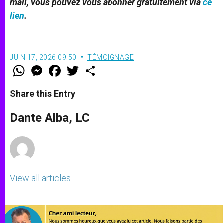
mail, vous pouvez vous abonner gratuitement via
ce
lien
.
JUIN 17, 2026 09:50
TÉMOIGNAGE
W
M
F
T
S
h
e
a
w
h
a
s
c
i
a
t
s
e
t
r
Share this Entry
s
e
b
t
e
A
n
o
e
p
g
o
r
Dante Alba, LC
p
e
k
r
View all articles