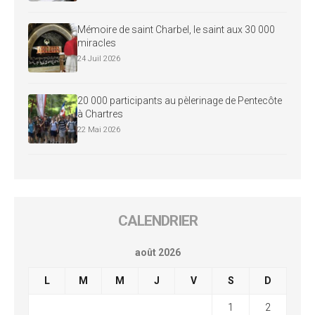
Mémoire de saint Charbel, le saint aux 30 000
miracles
24 Juil 2026
20 000 participants au pèlerinage de Pentecôte
à Chartres
22 Mai 2026
CALENDRIER
août 2026
L
M
M
J
V
S
D
1
2