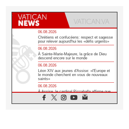
06.08.2026
Chrétiens et confucéens: respect et sagesse
pour relever aujourd'hui les «défis urgents»
06.08.2026
À Sainte-Marie-Majeure, la grâce de Dieu
descend encore sur le monde
06.08.2026
Léon XIV aux jeunes d'Assise: «l'Europe et
le monde cherchent en vous de nouveaux
saints»
06.08.2026
À Assise, le cardinal Pizzaballa affirme que
«les chrétiens veulent la paix»
06.08.2026
Au Mexique, le cardinal Parolin invite à être
aux côtés des marginalisées
06.08.2026
À Assise, le Pape invite les jeunes à
«construire la civilisation de l'amour»