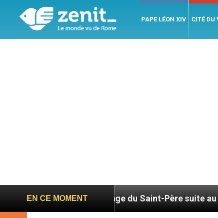
PAPE LÉON XIV
CITÉ DU
Hommage du Saint-Père suite au décès du cardinal
EN CE MOMENT