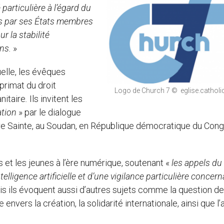
particulière à l’égard du
es par ses États membres
r la stabilité
ons.
»
elle, les évêques
primat du droit
Logo de Church 7 © eglise.catholiq
nitaire
.
Ils invitent les
ation
» par le dialogue
re Sainte, au Soudan, en République démocratique du Cong
et les jeunes à l’ère numérique, soutenant «
les appels du
lligence artificielle et d’une vigilance particulière concern
is ils évoquent aussi d’autres sujets comme la question d
vers la création, la solidarité internationale, ainsi que l’