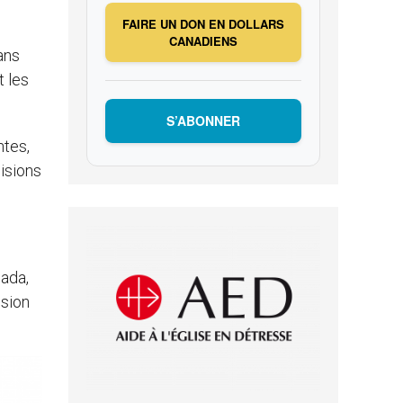
FAIRE UN DON EN DOLLARS
CANADIENS
ans
t les
S’ABONNER
ntes,
isions
nada,
ssion