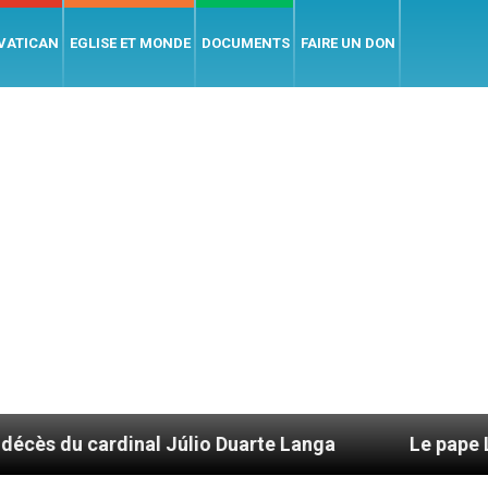
 VATICAN
EGLISE ET MONDE
DOCUMENTS
FAIRE UN DON
 Júlio Duarte Langa
Le pape Léon XIV évoque 