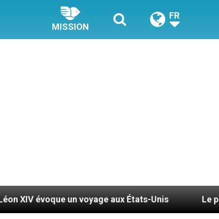
FR
MISSION
un voyage aux États-Unis
Le pape Léon XIV se r