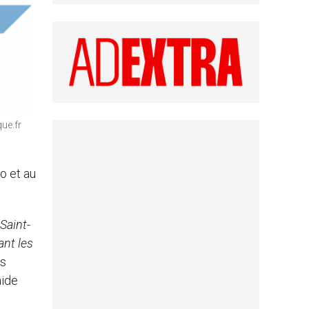
ue.fr
o et au
Saint-
ant les
es
aide