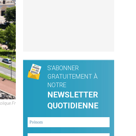
S'ABONNER
GRATUITEMENT À
NOTRE
NEWSLETTER
olique.fr
QUOTIDIENNE