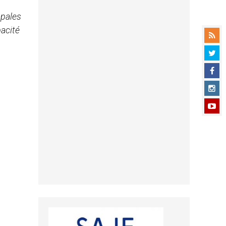
opales
acité