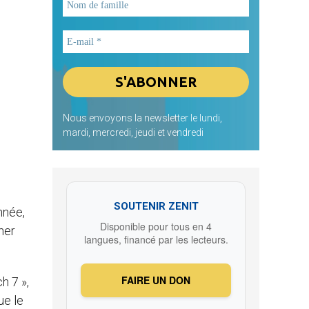
Nous envoyons la newsletter le lundi,
mardi, mercredi, jeudi et vendredi
SOUTENIR ZENIT
nnée,
Disponible pour tous en 4
ner
langues, financé par les lecteurs.
FAIRE UN DON
h 7 »,
ue le