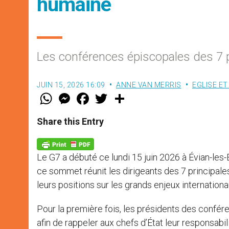
humaine
Les conférences épiscopales des 7
JUIN 15, 2026 16:09
ANNE VAN MERRIS
EGLISE E
W
M
F
T
S
h
e
a
w
h
a
s
c
i
a
t
s
e
t
r
Share this Entry
s
e
b
t
e
A
n
o
e
p
g
o
r
p
e
k
Le G7 a débuté ce lundi 15 juin 2026 à Évian-les-
r
ce sommet réunit les dirigeants des 7 principal
leurs positions sur les grands enjeux internation
Pour la première fois, les présidents des confére
afin de rappeler aux chefs d’État leur responsabili