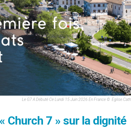
Le G7 A Débuté Ce Lundi 15 Juin 2026 En France © Eglise.cath
 « Church 7 » sur la dignité