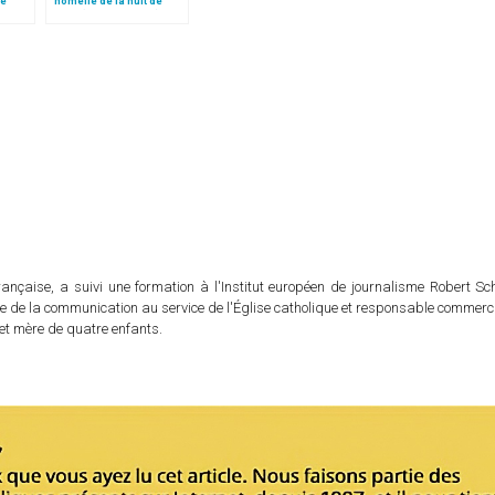
le
homélie de la nuit de
 »!
Noël (texte complet)
rançaise, a suivi une formation à l'Institut européen de journalisme Robert S
ble de la communication au service de l'Église catholique et responsable commer
e et mère de quatre enfants.