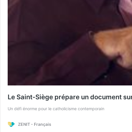
Le Saint-Siège prépare un document sur l
Un défi énorme pour le catholicisme contemporain
ZENIT - Français