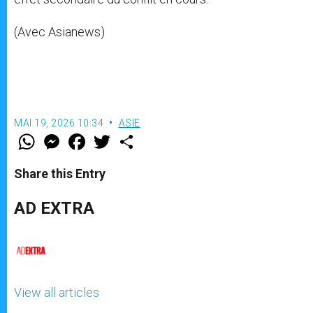
(Avec Asianews)
MAI 19, 2026 10:34
ASIE
W
M
F
T
S
h
e
a
w
h
a
s
c
i
a
t
s
e
t
r
Share this Entry
s
e
b
t
e
A
n
o
e
p
g
o
r
AD EXTRA
p
e
k
r
View all articles