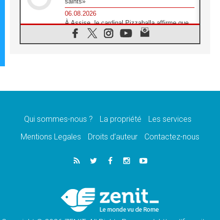
saints»
06.08.2026
À Assise, le cardinal Pizzaballa affirme que
«les chrétiens veulent la paix»
06.08.2026
Au Mexique, le cardinal Parolin invite à être
aux côtés des marginalisées
06.08.2026
À Assise, le Pape invite les jeunes à
«construire la civilisation de l'amour»
05.08.2026
La visite du Pape en Argentine portera «un
message de paix et de dignité humaine»
Qui sommes-nous ?
La propriété
Les services
05.08.2026
Mentions Legales
Droits d’auteur
Contactez-nous
«La visite du Pape en Uruguay renforcera
l'espérance» affirme Mgr Tróccoli
05.08.2026
Le nonce en Ukraine: «Il est inquiétant
d'entendre ceux qui bénissent la guerre»
05.08.2026
Léon XIV au Pérou, une lueur d'espoir pour
un peuple en quête de paix