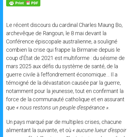
p
g
o
r
p
e
k
r
Le récent discours du cardinal Charles Maung Bo,
archevêque de Rangoun, le 8 mai devant la
Conférence épiscopale australienne, a souligné
combien la crise qui frappe la Birmanie depuis le
coup d’État de 2021 est multiforme : du séisme de
mars 2025 aux défis du système de santé, de la
guerre civile à l’effondrement économique… Il a
témoigné de la dévastation causée par la guerre,
notamment pour la jeunesse, tout en confirmant la
force de la communauté catholique et en assurant
que
« nous restons un peuple d’espérance »
.
Un pays marqué par de multiples crises, chacune
alimentant la suivante, et où
« aucune lueur d’espoir