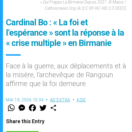
» Qui Frappe La Birmanie Depuis 2021. © Mazur /
Catholicnews.org.uk (CC BY-NC-ND 2.0 DEED)
Cardinal Bo : « La foi et
l’espérance » sont la réponse à la
« crise multiple » en Birmanie
Face à la guerre, aux déplacements et à
la misère, l’archevêque de Rangoun
affirme que la foi demeure
MAI 19, 2026 10:34
AD EXTRA
ASIE
W
M
F
T
S
h
e
a
w
h
a
s
c
i
a
t
s
e
t
r
Share this Entry
s
e
b
t
e
A
n
o
e