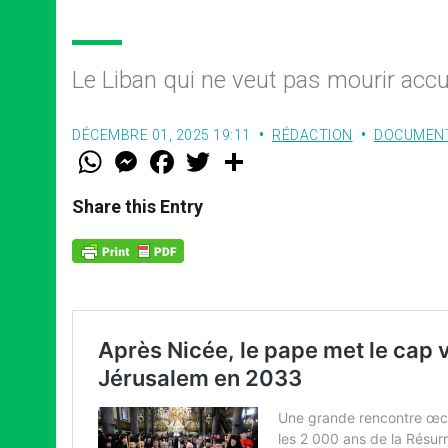
Le Liban qui ne veut pas mourir accu
DÉCEMBRE 01, 2025 19:11
RÉDACTION
DOCUMEN
W
M
F
T
S
h
e
a
w
h
a
s
c
i
a
t
s
e
t
r
Share this Entry
s
e
b
t
e
A
n
o
e
p
g
o
r
p
e
k
r