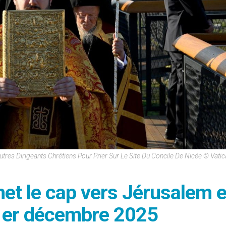
utres Dirigeants Chrétiens Pour Prier Sur Le Site Du Concile De Nicée © Vati
met le cap vers Jérusalem 
i 1er décembre 2025