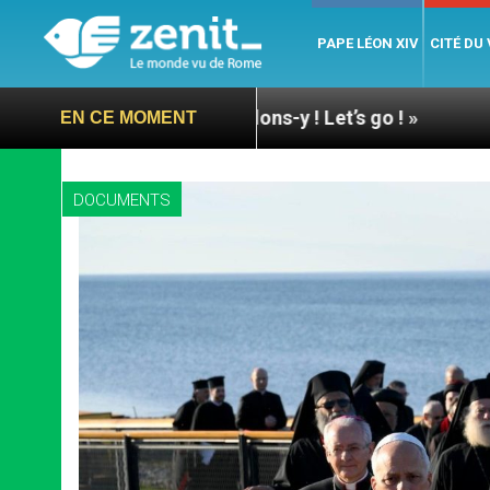
PAPE LÉON XIV
CITÉ DU
Assise : « Allons-y ! Let’s go ! »
Nicaragua : L’
EN CE MOMENT
DOCUMENTS