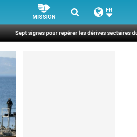
FR
MISSION
es pour repérer les dérives sectaires du coaching