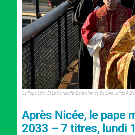
Le Pape Léon Et Le Patriarche Bartholomée Se Sont Joints À D'a
Après Nicée, le pape 
2033 – 7 titres, lund