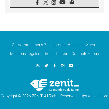
07.08.2026
Le programme du voyage apostolique du
Pape en France dévoilé
07.08.2026
1ère Conférence continentale sur l'éducation
catholique en Afrique
07.08.2026
Un logo symbolique pour la venue du Pape
en France
Qui sommes-nous ?
La propriété
Les services
07.08.2026
Cardinal Rossi: «La venue du Pape Léon en
Mentions Legales
Droits d’auteur
Contactez-nous
Argentine est un hommage à François»
07.08.2026
Hiroshima et Nagasaki, 81 ans après,
lancement des «dix jours de prière pour la
paix»
06.08.2026
Préparatifs des JMJ 2027 à Séoul: «c'est
passionnant et l'impatience est immense!»
Copyright © 2026 ZENIT. All Rights Reserved. https://fr.zenit.org