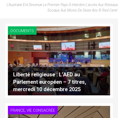
L'Australie Est Devenue Le Premier Pays À Interdire L'accès Aux Réseaux
Sociaux Aux Moins De Seize Ans © Red Cenit
DOCUMENTS
Liberté religieuse : L’AED au
Parlement européen – 7 titres,
mercredi 10 décembre 2025
,
FRANCE
VIE CONSACRÉE