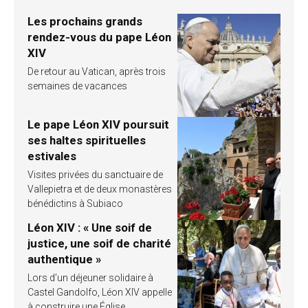
Les prochains grands
rendez-vous du pape Léon
XIV
De retour au Vatican, après trois
semaines de vacances
Le pape Léon XIV poursuit
ses haltes spirituelles
estivales
Visites privées du sanctuaire de
Vallepietra et de deux monastères
bénédictins à Subiaco
Léon XIV : « Une soif de
justice, une soif de charité
authentique »
Lors d’un déjeuner solidaire à
Castel Gandolfo, Léon XIV appelle
à construire une Église