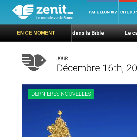
PAPE LÉON XIV
CITÉ DU
L’hospitalité dans la Bible
Le cardinal Aveline
EN CE MOMENT
JOUR
Décembre 16th, 2
DERNIÈRES NOUVELLES