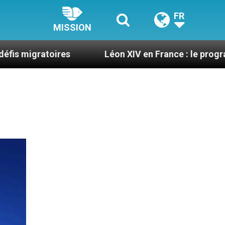
FR
MISSION
res
Léon XIV en France : le programme détaillé 