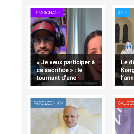
TÉMOIGNAGE
ASIE
« Je veux participer à
Le d
ce sacrifice » : le
Kong
tournant d’une
l’ann
conversion
80e 
sa f
2026
PAPE LÉON XIV
CAUSES