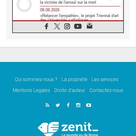
la victoire de l'amour sur la mort
08.08.2026
«Relancer l'empathie», le projet Triennal d'art
des Universités catholiques
08.08.2026
Signis 2026, donner la parole aux religieuses
catholiques
08.08.2026
Au Bangladesh, l'Église accompagne les
Dalits sur le chemin de la dignité
07.08.2026
Philippines: le vicariat apostolique de
Calapan devient un diocèse
Qui sommes-nous ?
La propriété
Les services
07.08.2026
Congo-Brazzaville: le 15 août, entre solennité
Mentions Legales
Droits d’auteur
Contactez-nous
de l'Assomption et mémoire nationale
07.08.2026
«La paix commence par l'empathie» estime
le cardinal Parolin
07.08.2026
En Colombie, «la paix ne s'achète pas avec
une signature»