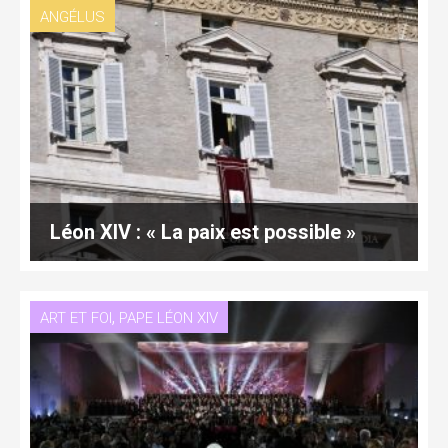
ANGÉLUS
Léon XIV : « La paix est possible »
,
ART ET FOI
PAPE LÉON XIV