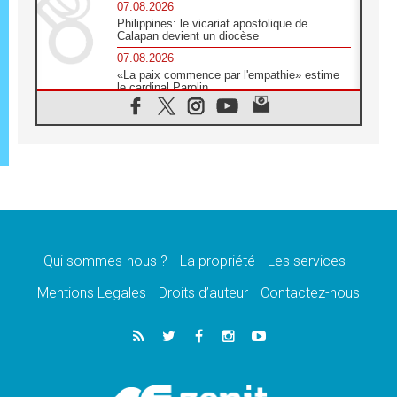
07.08.2026
Philippines: le vicariat apostolique de
Calapan devient un diocèse
07.08.2026
«La paix commence par l'empathie» estime
le cardinal Parolin
07.08.2026
En Colombie, «la paix ne s'achète pas avec
une signature»
07.08.2026
Le programme du voyage apostolique du
Pape en France dévoilé
07.08.2026
1ère Conférence continentale sur l'éducation
catholique en Afrique
Qui sommes-nous ?
La propriété
Les services
07.08.2026
Un logo symbolique pour la venue du Pape
Mentions Legales
Droits d’auteur
Contactez-nous
en France
07.08.2026
Cardinal Rossi: «La venue du Pape Léon en
Argentine est un hommage à François»
07.08.2026
Hiroshima et Nagasaki, 81 ans après,
lancement des «dix jours de prière pour la