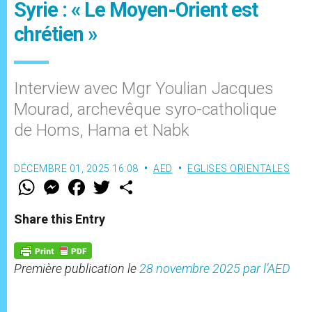
Syrie : « Le Moyen-Orient est
chrétien »
Interview avec Mgr Youlian Jacques
Mourad, archevêque syro-catholique
de Homs, Hama et Nabk
DÉCEMBRE 01, 2025 16:08
AED
EGLISES ORIENTALES
W
M
F
T
S
h
e
a
w
h
a
s
c
i
a
t
s
e
t
r
Share this Entry
s
e
b
t
e
A
n
o
e
p
g
o
r
p
e
k
Première publication le
28 novembre 2025 par l’AED
r