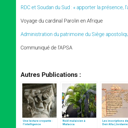
RDC et Soudan du Sud : « apporter la présence, l’
Voyage du cardinal Parolin en Afrique
Administration du patrimoine du Siège apostoliq
Communiqué de l’APSA
Autres Publications :
Une lecture croyante :
Noël malaisien à
Les inscriptions de
l’intelligence
Malacca
Deir Alla (Jordanie
typologique des deux