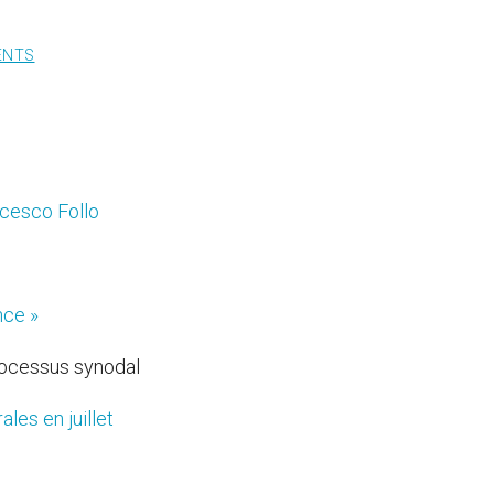
ENTS
ncesco Follo
nce »
processus synodal
les en juillet