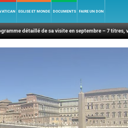
 VATICAN
EGLISE ET MONDE
DOCUMENTS
FAIRE UN DON
 de sa visite en septembre – 7 titres, vendredi 7 août 