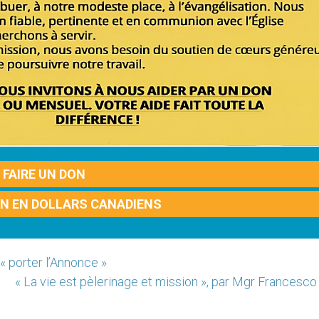
FAIRE UN DON
ON EN DOLLARS CANADIENS
« porter l’Annonce »
« La vie est pèlerinage et mission », par Mgr Francesco