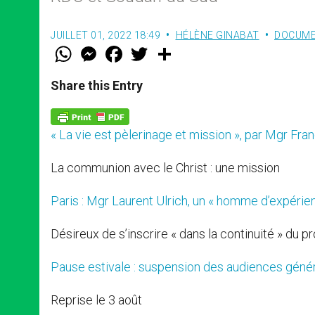
JUILLET 01, 2022 18:49
HÉLÈNE GINABAT
DOCUM
W
M
F
T
S
h
e
a
w
h
a
s
c
i
a
t
s
e
t
r
Share this Entry
s
e
b
t
e
A
n
o
e
p
g
o
r
p
e
k
« La vie est pèlerinage et mission », par Mgr Fra
r
La communion avec le Christ : une mission
Paris : Mgr Laurent Ulrich, un « homme d’expérie
Désireux de s’inscrire « dans la continuité » du 
Pause estivale : suspension des audiences généra
Reprise le 3 août