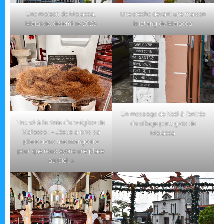
Une maison de Malacca,
Une crèche devant une maison
Malaisie, décembre 2025
kristang de Malacca
Un message de Noël à l’entrée
Trouvé à l’entrée d’une église de
du village portugais de
Malacca : « Jésus a pris sa
Malacca
place dans une mangeoire
pour que nous ayons une place
au Ciel. »