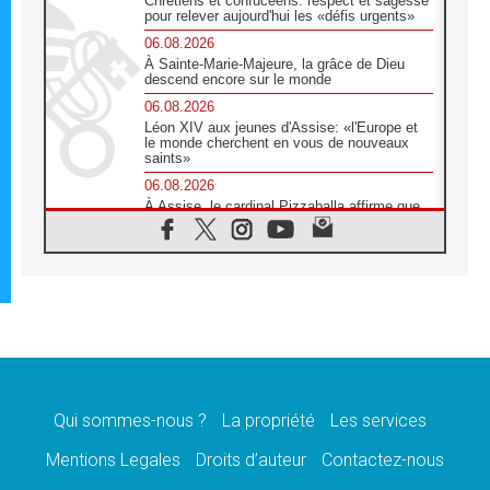
Chrétiens et confucéens: respect et sagesse
pour relever aujourd'hui les «défis urgents»
06.08.2026
À Sainte-Marie-Majeure, la grâce de Dieu
descend encore sur le monde
06.08.2026
Léon XIV aux jeunes d'Assise: «l'Europe et
le monde cherchent en vous de nouveaux
saints»
06.08.2026
À Assise, le cardinal Pizzaballa affirme que
«les chrétiens veulent la paix»
06.08.2026
Au Mexique, le cardinal Parolin invite à être
aux côtés des marginalisées
06.08.2026
À Assise, le Pape invite les jeunes à
«construire la civilisation de l'amour»
05.08.2026
La visite du Pape en Argentine portera «un
message de paix et de dignité humaine»
Qui sommes-nous ?
La propriété
Les services
05.08.2026
Mentions Legales
Droits d’auteur
Contactez-nous
«La visite du Pape en Uruguay renforcera
l'espérance» affirme Mgr Tróccoli