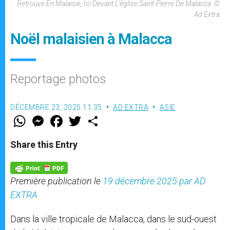
Retrouve En Malaisie, Ici Devant L’église Saint-Pierre De Malacca. ©
Ad Extra
Noël malaisien à Malacca
Reportage photos
DÉCEMBRE 23, 2025 11:35
AD EXTRA
ASIE
W
M
F
T
S
h
e
a
w
h
a
s
c
i
a
t
s
e
t
r
Share this Entry
s
e
b
t
e
A
n
o
e
p
g
o
r
p
e
k
Première publication le
19 décembre 2025 par AD
r
EXTRA
Dans la ville tropicale de Malacca, dans le sud-ouest