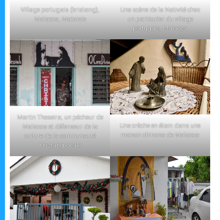
Village portugais (kristang),
Une scène de la Nativité chez
Malacca, Malaisie
un particulier du village
portugais, Malacca
Martin Theseira, un pécheur de
Une crèche en étain dans une
Malacca et défenseur de la
maison chinoise de Malacca
culture de la communauté
Kristang locale