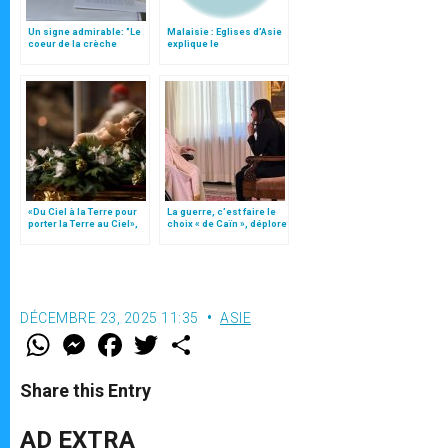
Un signe admirable: "Le
Malaisie : Eglises d’Asie
coeur de la crèche
explique le
commence à battre…"
rapprochement avec le
(texte complet)
Saint-Siège
«Du Ciel à la Terre pour
La guerre, c’est faire le
porter la Terre au Ciel»,
choix « de Caïn », déplore
par Mgr Francesco Follo
le pape François
DÉCEMBRE 23, 2025 11:35
ASIE
W
M
F
T
S
h
e
a
w
h
a
s
c
i
a
t
s
e
t
r
Share this Entry
s
e
b
t
e
A
n
o
e
p
g
o
r
AD EXTRA