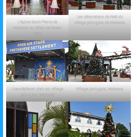
Les décorations de Noël du
L’église Saint-Pierre de
village portugais de Malacca
Malacca au début de l’Avent
2025
Une crèche en plein air, village
Village portugais, Malacca
portugais, Malacca