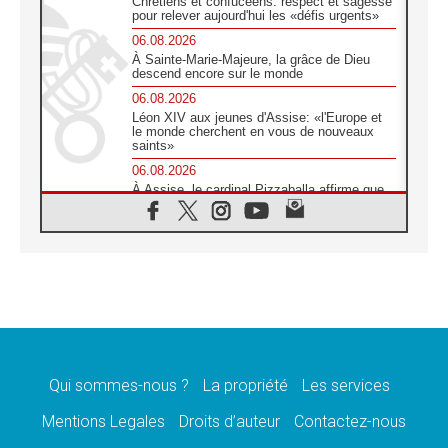
Chrétiens et confucéens: respect et sagesse
pour relever aujourd'hui les «défis urgents»
06.08.2026
À Sainte-Marie-Majeure, la grâce de Dieu
descend encore sur le monde
06.08.2026
Léon XIV aux jeunes d'Assise: «l'Europe et
le monde cherchent en vous de nouveaux
saints»
06.08.2026
À Assise, le cardinal Pizzaballa affirme que
«les chrétiens veulent la paix»
06.08.2026
Au Mexique, le cardinal Parolin invite à être
aux côtés des marginalisées
06.08.2026
À Assise, le Pape invite les jeunes à
«construire la civilisation de l'amour»
05.08.2026
La visite du Pape en Argentine portera «un
message de paix et de dignité humaine»
Qui sommes-nous ?
La propriété
Les services
05.08.2026
Mentions Legales
Droits d’auteur
Contactez-nous
«La visite du Pape en Uruguay renforcera
l'espérance» affirme Mgr Tróccoli