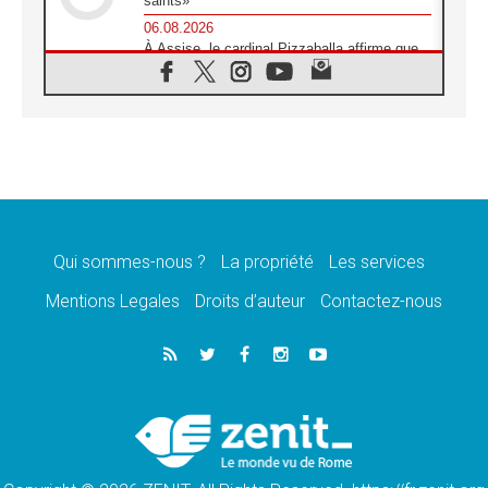
saints»
06.08.2026
À Assise, le cardinal Pizzaballa affirme que
«les chrétiens veulent la paix»
06.08.2026
Au Mexique, le cardinal Parolin invite à être
aux côtés des marginalisées
06.08.2026
À Assise, le Pape invite les jeunes à
«construire la civilisation de l'amour»
05.08.2026
La visite du Pape en Argentine portera «un
message de paix et de dignité humaine»
Qui sommes-nous ?
La propriété
Les services
05.08.2026
Mentions Legales
Droits d’auteur
Contactez-nous
«La visite du Pape en Uruguay renforcera
l'espérance» affirme Mgr Tróccoli
05.08.2026
Le nonce en Ukraine: «Il est inquiétant
d'entendre ceux qui bénissent la guerre»
05.08.2026
Léon XIV au Pérou, une lueur d'espoir pour
un peuple en quête de paix