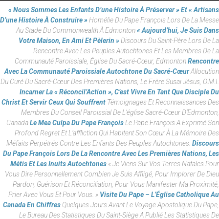
« Nous Sommes Les Enfants D’une Histoire À Préserver » Et « Artisans
D’une Histoire À Construire »
Homélie Du Pape François Lors De La Messe
Au Stade Du Commonwealth À Edmonton
« Aujourd’hui, Je Suis Dans
Votre Maison, En Ami Et Pèlerin »
Discours Du Saint-Père Lors De La
Rencontre Avec Les Peuples Autochtones Et Les Membres De La
Communauté Paroissiale, Église Du Sacré-Cœur, Edmonton
Rencontre
Avec La Communauté Paroissiale Autochtone Du Sacré-Cœur
Allocution
Du Curé Du Sacré-Cœur Des Premières Nations, Le Frère Susai Jésus, O.M.I.
Incarner La « Réconcil’Action », C’est Vivre En Tant Que Disciple Du
Christ Et Servir Ceux Qui Souffrent
Témoignages Et Reconnaissances Des
Membres Du Conseil Paroissial De L’église Sacré-Cœur D’Edmonton,
Canada
Le Mea Culpa Du Pape François
Le Pape François A Exprimé Son
Profond Regret Et L’affliction Qui Habitent Son Cœur À La Mémoire Des
Méfaits Perpétrés Contre Les Enfants Des Peuples Autochtones.
Discours
Du Pape François Lors De La Rencontre Avec Les Premières Nations, Les
Métis Et Les Inuits Autochtones
« Je Viens Sur Vos Terres Natales Pour
Vous Dire Personnellement Combien Je Suis Affligé, Pour Implorer De Dieu
Pardon, Guérison Et Réconciliation, Pour Vous Manifester Ma Proximité,
Prier Avec Vous Et Pour Vous. »
Visite Du Pape – L’Église Catholique Au
Canada En Chiffres
Quelques Jours Avant Le Voyage Apostolique Du Pape,
Le Bureau Des Statistiques Du Saint-Siège A Publié Les Statistiques De