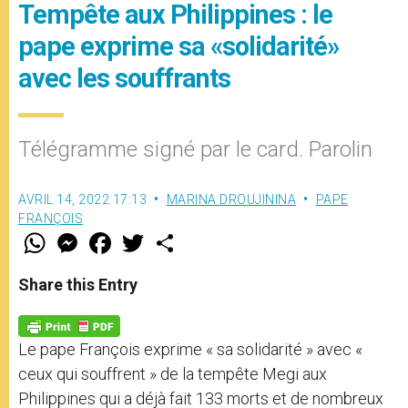
Tempête aux Philippines : le
pape exprime sa «solidarité»
avec les souffrants
Télégramme signé par le card. Parolin
AVRIL 14, 2022 17:13
MARINA DROUJININA
PAPE
FRANÇOIS
W
M
F
T
S
h
e
a
w
h
a
s
c
i
a
t
s
e
t
r
Share this Entry
s
e
b
t
e
A
n
o
e
p
g
o
r
p
e
k
Le pape François exprime « sa solidarité » avec «
r
ceux qui souffrent » de la tempête Megi aux
Philippines qui a déjà fait 133 morts et de nombreux