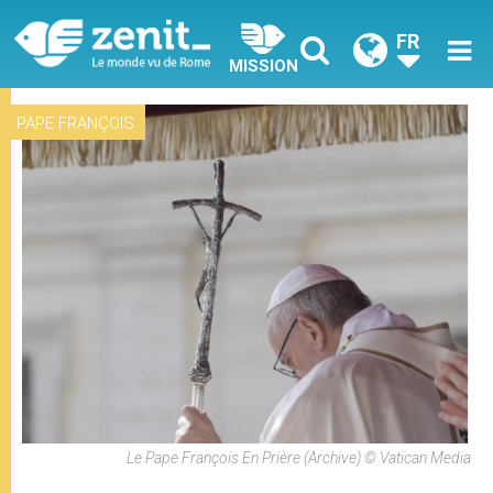
FR
MISSION
PAPE FRANÇOIS
Le Pape François En Prière (archive) © Vatican Media