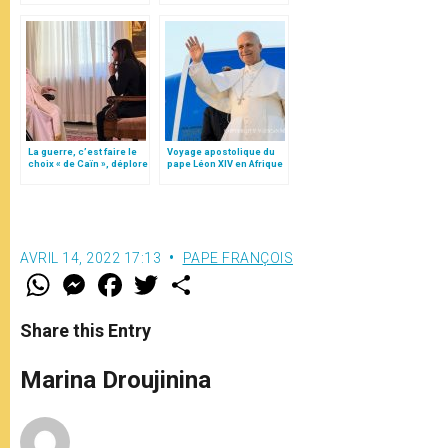
non officielle
La guerre, c’est faire le
Voyage apostolique du
choix « de Caïn », déplore
pape Léon XIV en Afrique
le pape François
AVRIL 14, 2022 17:13
PAPE FRANÇOIS
W
M
F
T
S
h
e
a
w
h
a
s
c
i
a
t
s
e
t
r
Share this Entry
s
e
b
t
e
A
n
o
e
p
g
o
r
Marina Droujinina
p
e
k
r