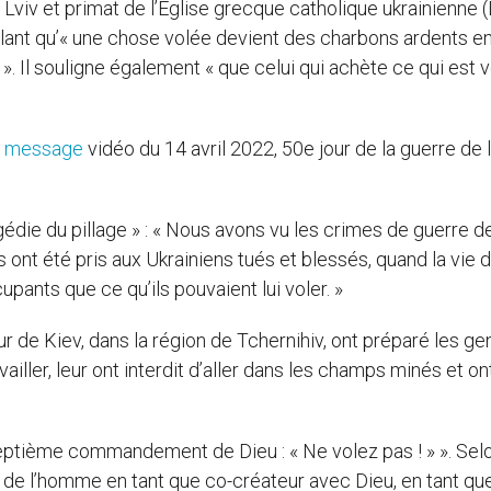
viv et primat de l’Église grecque catholique ukrainienne 
elant qu’« une chose volée devient des charbons ardents en
s ». Il souligne également « que celui qui achète ce qui est 
u
message
vidéo du 14 avril 2022, 50e jour de la guerre de 
agédie du pillage » : « Nous avons vu les crimes de guerre d
s ont été pris aux Ukrainiens tués et blessés, quand la vie 
ants que ce qu’ils pouvaient lui voler. »
r de Kiev, dans la région de Tchernihiv, ont préparé les gen
vailler, leur ont interdit d’aller dans les champs minés et on
septième commandement de Dieu : « Ne volez pas ! » ». Selon
de l’homme en tant que co-créateur avec Dieu, en tant que