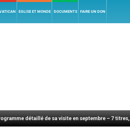
 VATICAN
EGLISE ET MONDE
DOCUMENTS
FAIRE UN DON
 de sa visite en septembre – 7 titres, vendredi 7 août