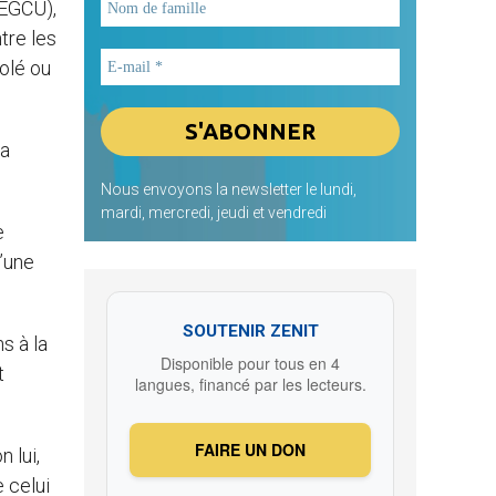
(EGCU),
tre les
volé ou
la
Nous envoyons la newsletter le lundi,
mardi, mercredi, jeudi et vendredi
e
d’une
SOUTENIR ZENIT
s à la
Disponible pour tous en 4
t
langues, financé par les lecteurs.
FAIRE UN DON
 lui,
 celui