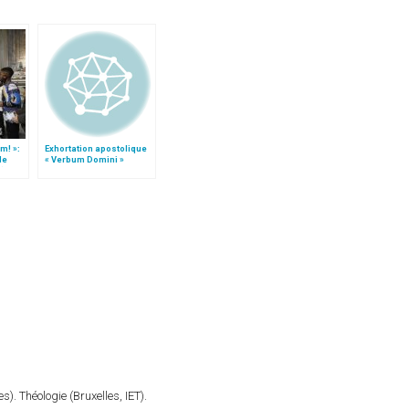
m! »:
Exhortation apostolique
de
« Verbum Domini »
t)
). Théologie (Bruxelles, IET).