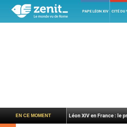
PAPE LÉON XIV
CITÉ DU
oires
Léon XIV en France : le programme détaillé
EN CE MOMENT