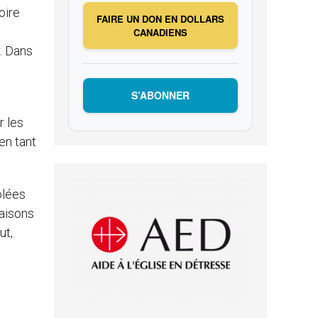
oire
FAIRE UN DON EN DOLLARS
CANADIENS
. Dans
S’ABONNER
t
r les
en tant
olées
maisons
ut,