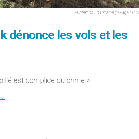
Printemps En Ukraine @ Page FB D
k dénonce les vols et les
 pillé est complice du crime »
NS