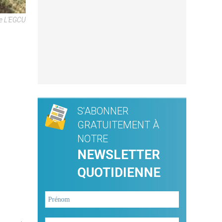
e L'EGCU
S'ABONNER
GRATUITEMENT À
NOTRE
NEWSLETTER
QUOTIDIENNE