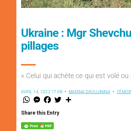
Ukraine : Mgr Shevchu
pillages
« Celui qui achète ce qui est volé ou
AVRIL 14, 2022 17:08
MARINA DROUJININA
TÉMOI
W
M
F
T
S
h
e
a
w
h
a
s
c
i
a
t
s
e
t
r
Share this Entry
s
e
b
t
e
A
n
o
e
p
g
o
r
p
e
k