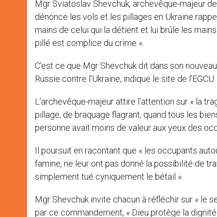
Mgr Sviatoslav Shevchuk, archevêque-majeur de L
r
dénonce les vols et les pillages en Ukraine rapp
mains de celui qui la détient et lui brûle les main
pillé est complice du crime ».
C’est ce que Mgr Shevchuk dit dans son nouvea
Russie contre l’Ukraine, indique le site de l’EGCU.
L’archevêque-majeur attire l’attention sur « la tr
pillage, de braquage flagrant, quand tous les bien
personne avait moins de valeur aux yeux des occup
Il poursuit en racontant que « les occupants autou
famine, ne leur ont pas donné la possibilité de tra
simplement tué cyniquement le bétail ».
Mgr Shevchuk invite chacun à réfléchir sur « le 
par ce commandement, « Dieu protège la dignité 