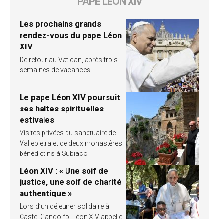
PAPE LÉON XIV
Les prochains grands
rendez-vous du pape Léon
XIV
De retour au Vatican, après trois
semaines de vacances
Le pape Léon XIV poursuit
ses haltes spirituelles
estivales
Visites privées du sanctuaire de
Vallepietra et de deux monastères
bénédictins à Subiaco
Léon XIV : « Une soif de
justice, une soif de charité
authentique »
Lors d’un déjeuner solidaire à
Castel Gandolfo, Léon XIV appelle