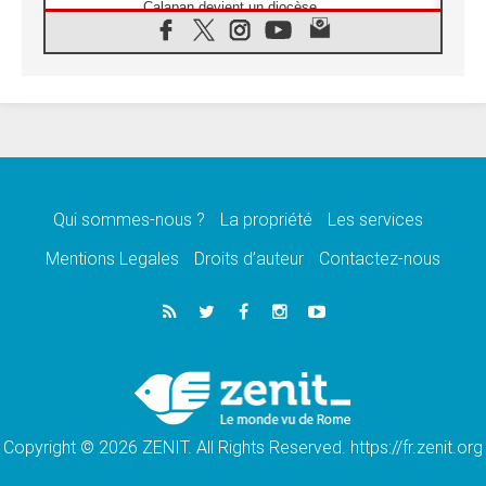
Calapan devient un diocèse
07.08.2026
Congo-Brazzaville : le 15 août, entre
solennité de l'Assomption et mémoire
nationale
07.08.2026
«La paix commence par l'empathie» estime
le cardinal Parolin
07.08.2026
En Colombie, «la paix ne s'achète pas avec
une signature»
Qui sommes-nous ?
La propriété
Les services
07.08.2026
Mentions Legales
Droits d’auteur
Contactez-nous
Le programme du voyage apostolique du
Pape en France dévoilé
07.08.2026
1ère Conférence continentale sur l'éducation
catholique en Afrique
07.08.2026
Un logo symbolique pour la venue du Pape
en France
Copyright © 2026 ZENIT. All Rights Reserved. https://fr.zenit.org