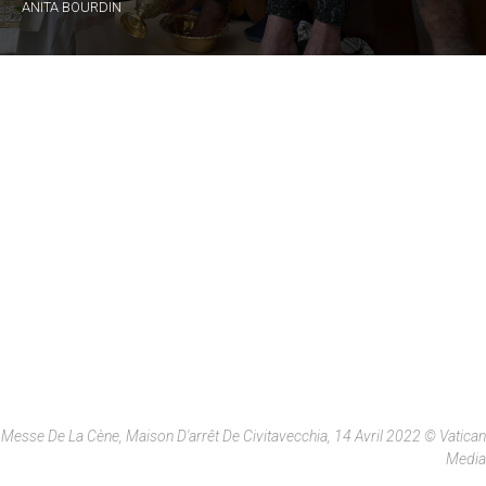
ANITA BOURDIN
Messe De La Cène, Maison D'arrêt De Civitavecchia, 14 Avril 2022 © Vatican
Media