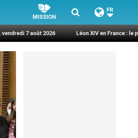
FR
MISSION
2026
Léon XIV en France : le programme détaill