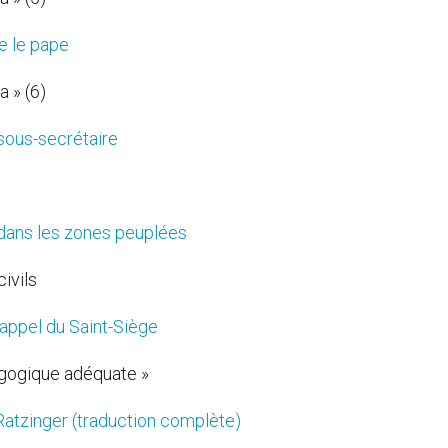
te le pape
a » (6)
sous-secrétaire
» dans les zones peuplées
ivils
 appel du Saint-Siège
agogique adéquate »
 Ratzinger (traduction complète)