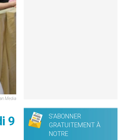
can Media
S'ABONNER
i 9
GRATUITEMENT À
NOTRE