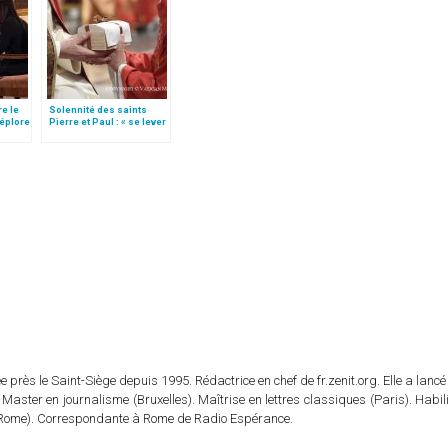
re le
Solennité des saints
déplore
Pierre et Paul : « se lever
en hâte » et « combattre
le bon combat »
 près le Saint-Siège depuis 1995. Rédactrice en chef de fr.zenit.org. Elle a lancé 
 Master en journalisme (Bruxelles). Maîtrise en lettres classiques (Paris). Habil
e (Rome). Correspondante à Rome de Radio Espérance.