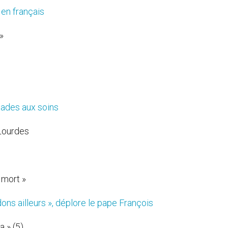
 en français
»
lades aux soins
 Lourdes
 mort »
ons ailleurs », déplore le pape François
a » (5)