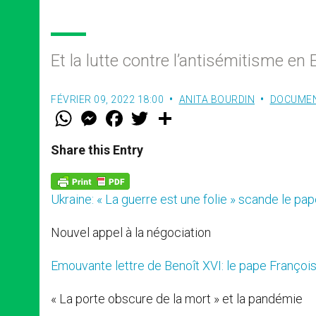
Et la lutte contre l’antisémitisme en
FÉVRIER 09, 2022 18:00
ANITA BOURDIN
DOCUME
W
M
F
T
S
h
e
a
w
h
a
s
c
i
a
t
s
e
t
r
Share this Entry
s
e
b
t
e
A
n
o
e
p
g
o
r
p
e
k
Ukraine: « La guerre est une folie » scande le pa
r
Nouvel appel à la négociation
Emouvante lettre de Benoît XVI: le pape François 
« La porte obscure de la mort » et la pandémie