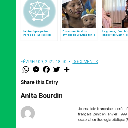
Le témoignage des
Document final du
La guerre, c’est fai
Pères de l'Eglise (III)
synode pour l'Amazonie
choix « de Caïn », 
en français: traduction
le pape François
non officielle
FÉVRIER 09, 2022 18:00
DOCUMENTS
W
M
F
T
S
h
e
a
w
h
a
s
c
i
a
t
s
e
t
r
Share this Entry
s
e
b
t
e
A
n
o
e
p
g
o
r
Anita Bourdin
p
e
k
r
Journaliste française accréditée
français Zenit en janvier 1999.
doctorat en théologie bibliqu