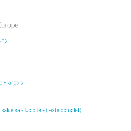
 Europe
NTS
pe François
salue sa « lucidité » (texte complet)