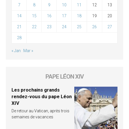
7
8
9
10
11
12
13
14
15
16
17
18
19
20
21
22
23
24
25
26
27
28
« Jan
Mar »
PAPE LÉON XIV
Les prochains grands
rendez-vous du pape Léon
XIV
De retour au Vatican, après trois
semaines de vacances