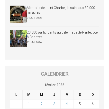
Mémoire de saint Charbel, le saint aux 30 000
miracles
24 Juil 2026
20 000 participants au pèlerinage de Pentecôte
à Chartres
22 Mai 2026
CALENDRIER
février 2022
L
M
M
J
V
S
D
1
2
3
4
5
6