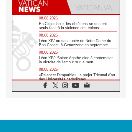
08.08.2026
En Cisjordanie, les chrétiens se sentent
seuls face à la violence des colons
08.08.2026
Léon XIV au sanctuaire de Notre Dame du
Bon Conseil à Genazzano en septembre
08.08.2026
Léon XIV: Sainte Agathe aide à contempler
la victoire de l'amour sur la mort
08.08.2026
«Relancer l'empathie», le projet Triennal d'art
des Universités catholiques
08.08.2026
Signis 2026, donner la parole aux religieuses
catholiques
08.08.2026
Au Bangladesh, l'Église accompagne les
Dalits sur le chemin de la dignité
07.08.2026
Philippines: le vicariat apostolique de
Calapan devient un diocèse