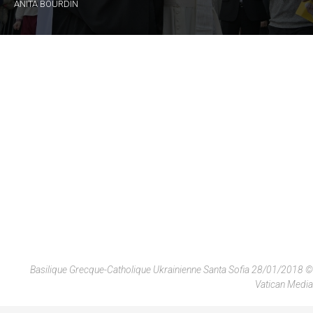
ANITA BOURDIN
Basilique Grecque-Catholique Ukrainienne Santa Sofia 28/01/2018 ©
Vatican Media