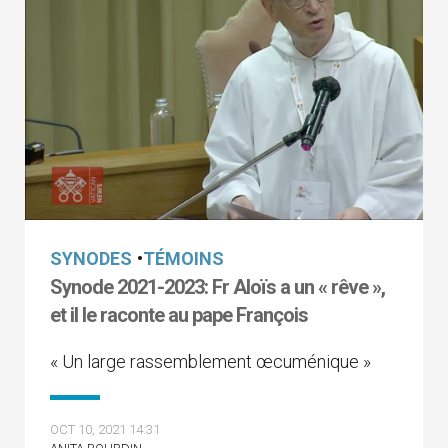
SYNODES
•
TÉMOINS
Synode 2021-2023: Fr Aloïs a un « rêve »,
et il le raconte au pape François
« Un large rassemblement œcuménique »
OCT 10, 2021 14:31