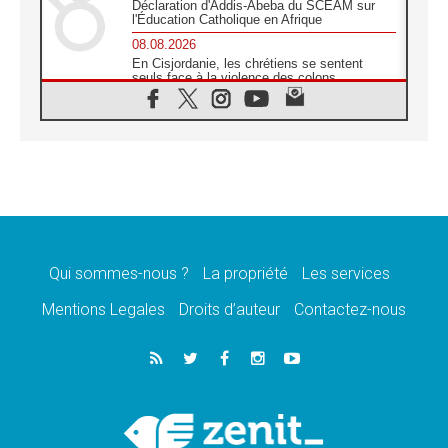
Déclaration d'Addis-Abeba du SCEAM sur
l'Éducation Catholique en Afrique
08.08.2026
En Cisjordanie, les chrétiens se sentent
seuls face à la violence des colons
08.08.2026
Léon XIV au sanctuaire de Notre Dame du
Bon Conseil à Genazzano en septembre
08.08.2026
Léon XIV: Sainte Agathe aide à contempler
la victoire de l'amour sur la mort
08.08.2026
«Relancer l'empathie», le projet Triennal d'art
des Universités catholiques
Qui sommes-nous ?
La propriété
Les services
08.08.2026
Signis 2026, donner la parole aux religieuses
Mentions Legales
Droits d’auteur
Contactez-nous
catholiques
08.08.2026
Au Bangladesh, l'Église accompagne les
Dalits sur le chemin de la dignité
07.08.2026
Philippines: le vicariat apostolique de
Calapan devient un diocèse