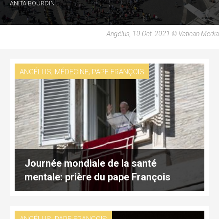
ANITA BOURDIN
Angélus, 10 Oct. 2021 © Vatican Media
,
,
ANGÉLUS
MÉDECINE
PAPE FRANÇOIS
Journée mondiale de la santé
mentale: prière du pape François
,