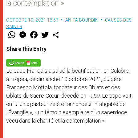
la contemplation »
OCTOBRE 10, 2021 18:57
ANITA BOURDIN
CAUSES DES
SAINTS
W
M
F
T
S
h
e
a
w
h
a
s
c
i
a
t
s
e
t
r
Share this Entry
s
e
b
t
e
A
n
o
e
p
g
o
r
p
e
k
Le pape François a salué la béatification, en Calabre,
r
à Tropea, ce dimanche 10 octobre 2021, du père
Francesco Mottola, fondateur des Oblats et des
Oblats du Sacré-Cœur, décédé en 1969. Le pape voit
en lui un « pasteur zélé et annonceur infatigable de
l’Évangile », « un témoin exemplaire d’un sacerdoce
vécu dans la charité et la contemplation ».