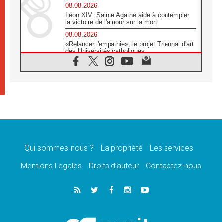
08.08.2026
Léon XIV: Sainte Agathe aide à contempler
la victoire de l'amour sur la mort
08.08.2026
«Relancer l'empathie», le projet Triennal d'art
des Universités catholiques
08.08.2026
Signis 2026, donner la parole aux religieuses
catholiques
08.08.2026
Au Bangladesh, l'Église accompagne les
Dalits sur le chemin de la dignité
07.08.2026
Philippines: le vicariat apostolique de
Calapan devient un diocèse
Qui sommes-nous ?
La propriété
Les services
07.08.2026
Congo-Brazzaville: le 15 août, entre solennité
Mentions Legales
Droits d’auteur
Contactez-nous
de l'Assomption et mémoire nationale
07.08.2026
«La paix commence par l'empathie» estime
le cardinal Parolin
07.08.2026
En Colombie, «la paix ne s'achète pas avec