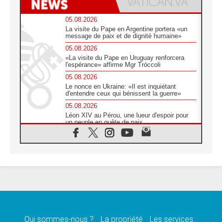
05.08.2026
La visite du Pape en Argentine portera «un
message de paix et de dignité humaine»
05.08.2026
«La visite du Pape en Uruguay renforcera
l'espérance» affirme Mgr Tróccoli
05.08.2026
Le nonce en Ukraine: «Il est inquiétant
d'entendre ceux qui bénissent la guerre»
05.08.2026
Léon XIV au Pérou, une lueur d'espoir pour
un peuple en quête de paix
05.08.2026
SCEAM: L'Église en Afrique vers
l'Assemblée ecclésiale de 2028 depuis
Addis-Abeba
05.08.2026
Le Pape exprime ses condoléances suite au
décès du cardinal Júlio Langa
05.08.2026
Le Pape attendu en novembre en Uruguay,
en Argentine et au Pérou
Qui sommes-nous ?
La propriété
Les services