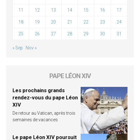
11
12
13
14
15
16
17
18
19
20
21
22
23
24
25
26
27
28
29
30
31
« Sep
Nov »
PAPE LÉON XIV
Les prochains grands
rendez-vous du pape Léon
XIV
De retour au Vatican, après trois
semaines de vacances
Le pape Léon XIV poursuit