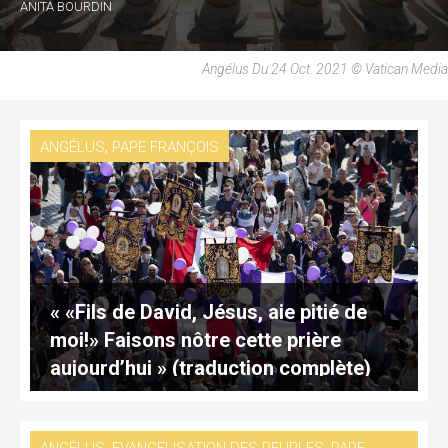
ANITA BOURDIN
Angélus Du 24 Oct. 2021 © Vatican Media
,
ANGÉLUS
PAPE FRANÇOIS
« «Fils de David, Jésus, aie pitié de
moi!» Faisons nôtre cette prière
aujourd’hui » (traduction complète)
,
,