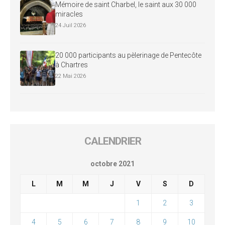
Mémoire de saint Charbel, le saint aux 30 000
miracles
24 Juil 2026
20 000 participants au pèlerinage de Pentecôte
à Chartres
22 Mai 2026
CALENDRIER
octobre 2021
L
M
M
J
V
S
D
1
2
3
4
5
6
7
8
9
10