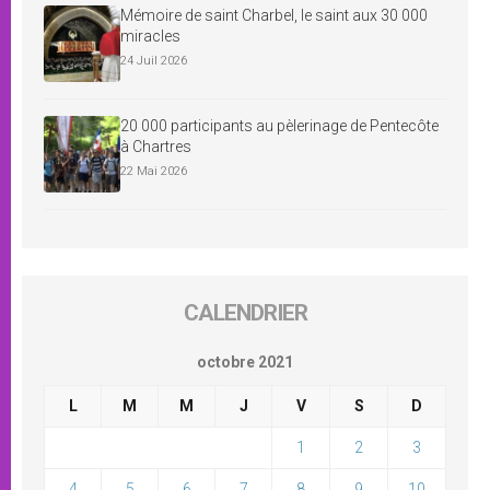
Mémoire de saint Charbel, le saint aux 30 000
miracles
24 Juil 2026
20 000 participants au pèlerinage de Pentecôte
à Chartres
22 Mai 2026
CALENDRIER
octobre 2021
L
M
M
J
V
S
D
1
2
3
4
5
6
7
8
9
10