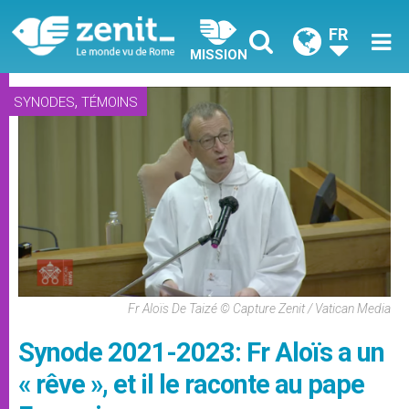
FR
MISSION
,
SYNODES
TÉMOINS
Fr Aloïs De Taizé © Capture Zenit / Vatican Media
Synode 2021-2023: Fr Aloïs a un
« rêve », et il le raconte au pape