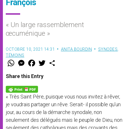
François
« Un large rassemblement
œcuménique »
OCTOBRE 10, 2021 14:31
ANITA BOURDIN
SYNODES
,
TÉMOINS
W
M
F
T
S
h
e
a
w
h
a
s
c
i
a
t
s
e
t
r
Share this Entry
s
e
b
t
e
A
n
o
e
p
g
o
r
p
e
k
« Très Saint Père, puisque vous nous invitez à rêver,
r
je voudrais partager un rêve. Serait- il possible qu’un
jour, au cours de la démarche synodale, non
seulement des délégués mais le peuple de Dieu, non
seulement des catholiques mais des croyants des