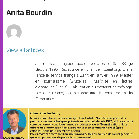
s
e
b
t
e
A
n
o
e
p
g
o
r
Anita Bourdin
p
e
k
r
View all articles
Journaliste française accréditée près le Saint-Siège
depuis 1995. Rédactrice en chef de fr.zenit.org. Elle a
lancé le service français Zenit en janvier 1999. Master
en journalisme (Bruxelles). Maîtrise en lettres
classiques (Paris). Habilitation au doctorat en théologie
biblique (Rome). Correspondante à Rome de Radio
Espérance.