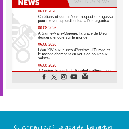
06.08.2026
Chrétiens et confucéens: respect et sagesse
pour relever aujourd'hui les «défis urgents»
06.08.2026
À Sainte-Marie-Majeure, la grâce de Dieu
descend encore sur le monde
06.08.2026
Léon XIV aux jeunes d'Assise: «l'Europe et
le monde cherchent en vous de nouveaux
saints»
06.08.2026
À Assise, le cardinal Pizzaballa affirme que
«les chrétiens veulent la paix»
06.08.2026
Au Mexique, le cardinal Parolin invite à être
aux côtés des marginalisées
06.08.2026
À Assise, le Pape invite les jeunes à
«construire la civilisation de l'amour»
05.08.2026
La visite du Pape en Argentine portera «un
message de paix et de dignité humaine»
Qui sommes-nous ?
La propriété
Les services