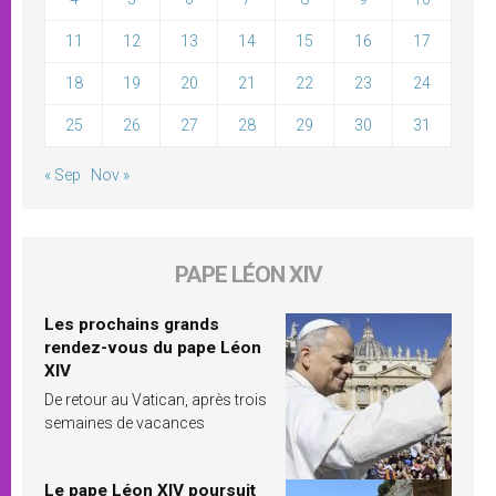
11
12
13
14
15
16
17
18
19
20
21
22
23
24
25
26
27
28
29
30
31
« Sep
Nov »
PAPE LÉON XIV
Les prochains grands
rendez-vous du pape Léon
XIV
De retour au Vatican, après trois
semaines de vacances
Le pape Léon XIV poursuit