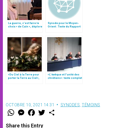
La guerre, c’est faire le
Synode pour le Moyen-
choix « de Caïn », déplore
Orient : Texte du Rapport
le pape François
après le débat général
«Du Ciel à la Terre pour
«L’évêque et l’unité des
porter la Terre au Ciel»,
chrétiens»: texte complet
par Mgr Francesco Follo
du C.P. pour la promotion
de l’unité
OCTOBRE 10, 2021 14:31
SYNODES
,
TÉMOINS
W
M
F
T
S
h
e
a
w
h
a
s
c
i
a
t
s
e
t
r
Share this Entry