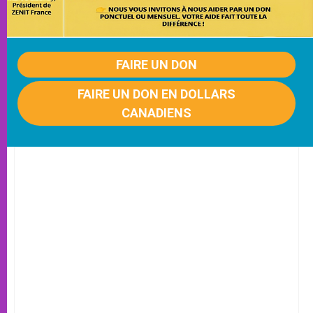
FAIRE UN DON
FAIRE UN DON EN DOLLARS
CANADIENS