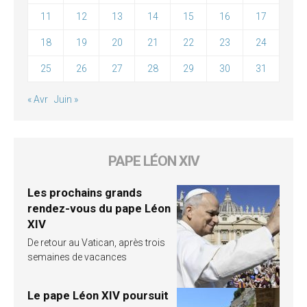
11
12
13
14
15
16
17
18
19
20
21
22
23
24
25
26
27
28
29
30
31
« Avr
Juin »
PAPE LÉON XIV
Les prochains grands
rendez-vous du pape Léon
XIV
De retour au Vatican, après trois
semaines de vacances
Le pape Léon XIV poursuit