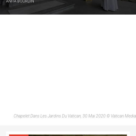
ANITA BOURDIN
Chapelet Dans Les Jardins Du Vatican, 30 Mai 2020 © Vatican Media