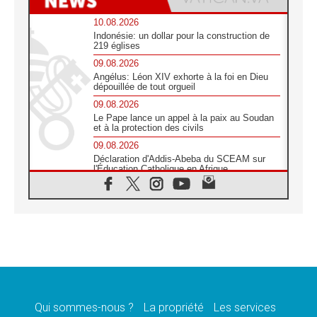
10.08.2026
Indonésie: un dollar pour la construction de
219 églises
09.08.2026
Angélus: Léon XIV exhorte à la foi en Dieu
dépouillée de tout orgueil
09.08.2026
Le Pape lance un appel à la paix au Soudan
et à la protection des civils
09.08.2026
Déclaration d'Addis-Abeba du SCEAM sur
l'Éducation Catholique en Afrique
08.08.2026
En Cisjordanie, les chrétiens se sentent
seuls face à la violence des colons
08.08.2026
Léon XIV au sanctuaire de Notre Dame du
Bon Conseil à Genazzano en septembre
08.08.2026
Léon XIV: Sainte Agathe aide à contempler
la victoire de l'amour sur la mort
Qui sommes-nous ?
La propriété
Les services
08.08.2026