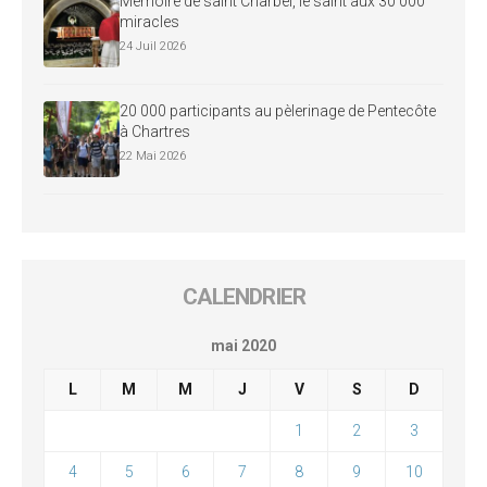
Mémoire de saint Charbel, le saint aux 30 000
miracles
24 Juil 2026
20 000 participants au pèlerinage de Pentecôte
à Chartres
22 Mai 2026
CALENDRIER
mai 2020
L
M
M
J
V
S
D
1
2
3
4
5
6
7
8
9
10