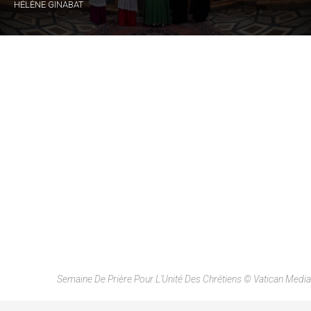
HÉLÈNE GINABAT
Semaine De Prière Pour L'Unité Des Chrétiens © Vatican Media