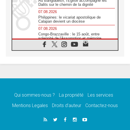
Au Bangladesh, l'Église accompagne les
Dalits sur le chemin de la dignité
07.08.2026
Philippines: le vicariat apostolique de
Calapan devient un diocèse
07.08.2026
Congo-Brazzaville : le 15 août, entre
solennité de l'Assomption et mémoire
nationale
07.08.2026
«La paix commence par l'empathie» estime
le cardinal Parolin
07.08.2026
En Colombie, «la paix ne s'achète pas avec
une signature»
07.08.2026
Le programme du voyage apostolique du
Pape en France dévoilé
Qui sommes-nous ?
La propriété
Les services
07.08.2026
Mentions Legales
Droits d’auteur
Contactez-nous
1ère Conférence continentale sur l'éducation
catholique en Afrique
07.08.2026
Un logo symbolique pour la venue du Pape
en France