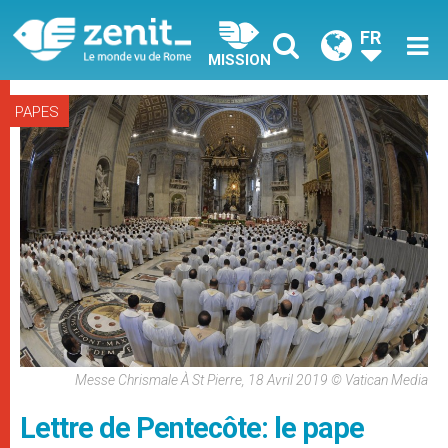
FR
MISSION
PAPES
Messe Chrismale À St Pierre, 18 Avril 2019 © Vatican Media
Lettre de Pentecôte: le pape