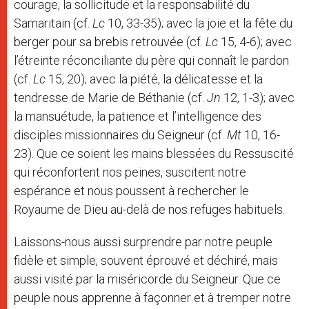
courage, la sollicitude et la responsabilité du
Samaritain (cf.
Lc
10, 33-35); avec la joie et la fête du
berger pour sa brebis retrouvée (cf.
Lc
15, 4-6); avec
l’étreinte réconciliante du père qui connaît le pardon
(cf.
Lc
15, 20); avec la piété, la délicatesse et la
tendresse de Marie de Béthanie (cf.
Jn
12, 1-3); avec
la mansuétude, la patience et l’intelligence des
disciples missionnaires du Seigneur (cf.
Mt
10, 16-
23). Que ce soient les mains blessées du Ressuscité
qui réconfortent nos peines, suscitent notre
espérance et nous poussent à rechercher le
Royaume de Dieu au-delà de nos refuges habituels.
Laissons-nous aussi surprendre par notre peuple
fidèle et simple, souvent éprouvé et déchiré, mais
aussi visité par la miséricorde du Seigneur. Que ce
peuple nous apprenne à façonner et à tremper notre