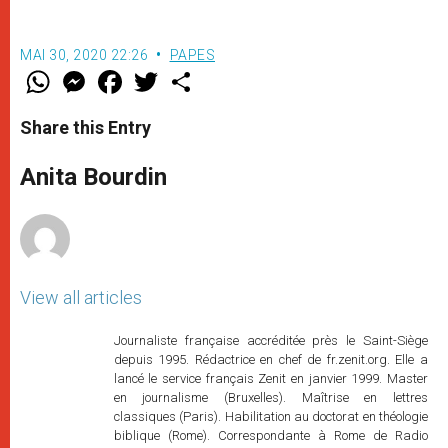
MAI 30, 2020 22:26
PAPES
W
M
F
T
S
h
e
a
w
h
a
s
c
i
a
t
s
e
t
r
Share this Entry
s
e
b
t
e
A
n
o
e
p
g
o
r
Anita Bourdin
p
e
k
r
View all articles
Journaliste française accréditée près le Saint-Siège
depuis 1995. Rédactrice en chef de fr.zenit.org. Elle a
lancé le service français Zenit en janvier 1999. Master
en journalisme (Bruxelles). Maîtrise en lettres
classiques (Paris). Habilitation au doctorat en théologie
biblique (Rome). Correspondante à Rome de Radio