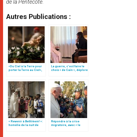
de la Pentecôte.
Autres Publications :
«Du Ciel à la Terre pour
La guerre, c’est faire le
porter la Terre au Ciel»,
choix « de Caïn », déplore
par Mgr Francesco Follo
le pape François
« Revenir à Bethléem! »:
Répondre à la crise
homélie de la nuit de
migratoire, avec « le
Noël (texte complet)
style de l’humanité »!
(texte complet)