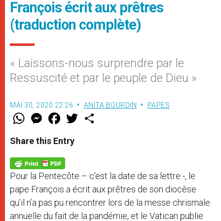
François écrit aux prêtres
(traduction complète)
« Laissons-nous surprendre par le
Ressuscité et par le peuple de Dieu »
MAI 30, 2020 22:26
ANITA BOURDIN
PAPES
W
M
F
T
S
h
e
a
w
h
a
s
c
i
a
t
s
e
t
r
Share this Entry
s
e
b
t
e
A
n
o
e
p
g
o
r
p
e
k
Pour la Pentecôte – c’est la date de sa lettre -, le
r
pape François a écrit aux prêtres de son diocèse
qu’il n’a pas pu rencontrer lors de la messe chrismale
annuelle du fait de la pandémie, et le Vatican publie