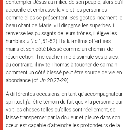
contempler Jésus au milieu de son peuple, alors qu’il
accueille et embrasse la vie et les personnes
comme elles se présentent. Ses gestes incarnent le
beau chant de Marie: « Il disp
e
rse les superbes. Il
renverse les puiss
a
nts de leurs trônes, il él
è
ve les
humbles. »
(Lc
1,51-52). Il a lui-même offert ses
mains et son côté blessé comme un chemin de
résurrection. Il ne cache ni ne dissimule ses plaies;
au contraire, il invite Thomas à toucher de sa main
comment un côté blessé peut être source de vie en
abondance (cf.
Jn
20,27-29).
À différentes occasions, en tant qu’accompagnateur
spirituel, j’ai être témoin du fait que « la personne qui
voit les choses telles qu’elles sont réellement, se
laisse transpercer par la douleur et pleure dans son
cœur, est capable d’atteindre les profondeurs de la