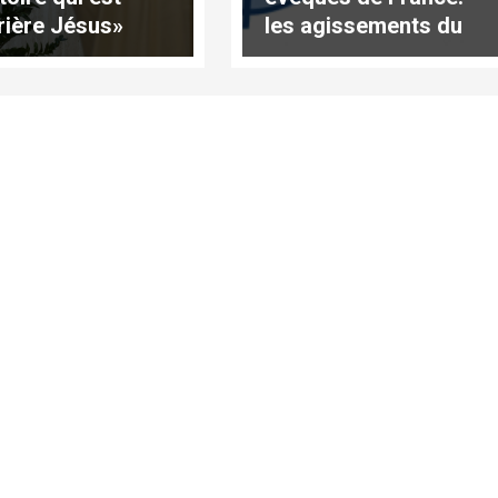
rière Jésus»
les agissements du
p. Finet