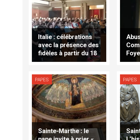
Italie : célébrations
Abus
avec la présence des
Com
fidèles à partir du 18
Foye
mai
PAPES
PAPES
Sainte-Marthe : le
Sain
pape invite à prier «
L’his