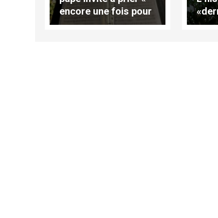
encore une fois pour
«der
les artistes »