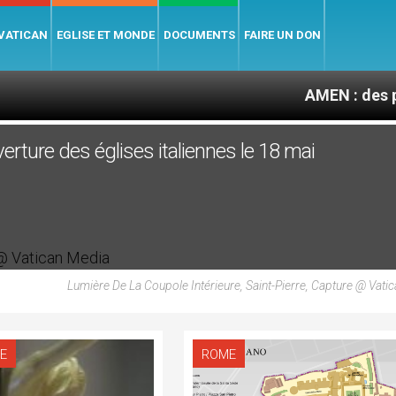
 VATICAN
EGLISE ET MONDE
DOCUMENTS
FAIRE UN DON
AMEN : des prêtres à por
erture des églises italiennes le 18 mai
Lumière De La Coupole Intérieure, Saint-Pierre, Capture @ Vati
E
ROME