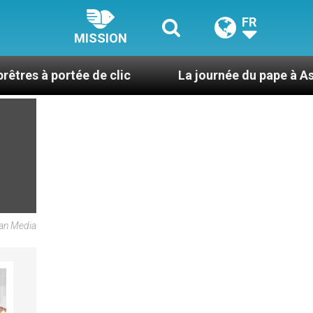
FR
MISSION
tée de clic
La journée du pape à Assise : « Allons
can Media