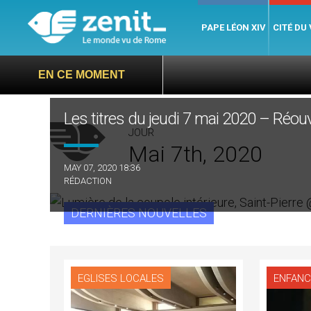
PAPE LÉON XIV
CITÉ DU
EN CE MOMENT
Les titres du jeudi 7 mai 2020 – Réouv
JOUR
Mai 7th, 2020
MAY 07, 2020 18:36
RÉDACTION
DERNIÈRES NOUVELLES
EGLISES LOCALES
ENFANC