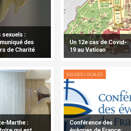
 sexuels :
muniqué des
Un 12e cas de Covid-
rs de Charité
19 au Vatican
EGLISES LOCALES
te-Marthe :
Conférence des
toire qui est
évêques de France: