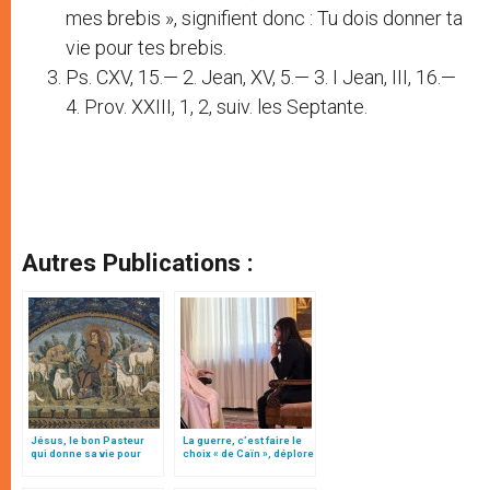
mes brebis », signifient donc : Tu dois donner ta
vie pour tes brebis.
Ps. CXV, 15.— 2. Jean, XV, 5.— 3. I Jean, III, 16.—
4. Prov. XXIII, 1, 2, suiv. les Septante.
Autres Publications :
Jésus, le bon Pasteur
La guerre, c’est faire le
qui donne sa vie pour
choix « de Caïn », déplore
ses brebis, par Mgr Follo
le pape François