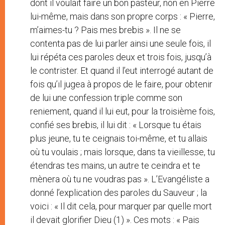
dont il voulait faire un bon pasteur, non en Pierre
lui-même, mais dans son propre corps : « Pierre,
m’aimes-tu ? Pais mes brebis ». Il ne se
contenta pas de lui parler ainsi une seule fois, il
lui répéta ces paroles deux et trois fois, jusqu’à
le contrister. Et quand il l’eut interrogé autant de
fois qu’il jugea à propos de le faire, pour obtenir
de lui une confession triple comme son
reniement, quand il lui eut, pour la troisième fois,
confié ses brebis, il lui dit : « Lorsque tu étais
plus jeune, tu te ceignais toi-même, et tu allais
où tu voulais ; mais lorsque, dans ta vieillesse, tu
étendras tes mains, un autre te ceindra et te
mènera où tu ne voudras pas ». L’Evangéliste a
donné l’explication des paroles du Sauveur ; la
voici : « Il dit cela, pour marquer par quelle mort
il devait glorifier Dieu (1) ». Ces mots : « Pais