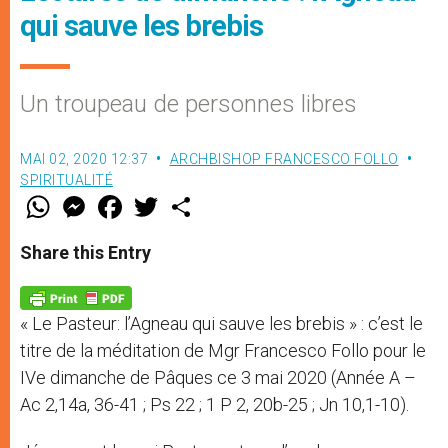
qui sauve les brebis
Un troupeau de personnes libres
MAI 02, 2020 12:37
ARCHBISHOP FRANCESCO FOLLO
SPIRITUALITÉ
W
M
F
T
S
h
e
a
w
h
a
s
c
i
a
t
s
e
t
r
Share this Entry
s
e
b
t
e
A
n
o
e
p
g
o
r
p
e
k
« Le Pasteur: l’Agneau qui sauve les brebis » : c’est le
r
titre de la méditation de Mgr Francesco Follo pour le
IVe dimanche de Pâques ce 3 mai 2020 (Année A –
Ac 2,14a, 36-41 ; Ps 22 ; 1 P 2, 20b-25 ; Jn 10,1-10).