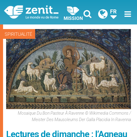
FR
MISSION
SPIRITUALITÉ
Mosaïque Du Bon Pasteur À Ravenne © Wikimedia Commons /
Meister Des Mausoleums Der Galla Placidia In Ravenna
Lectures de dimanche : l’Agneau