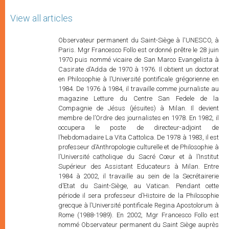
View all articles
Observateur permanent du Saint-Siège à l'UNESCO, à Paris. Mgr Francesco Follo est ordonné prêtre le 28 juin 1970 puis nommé vicaire de San Marco Evangelista à Casirate d’Adda de 1970 à 1976. Il obtient un doctorat en Philosophie à l’Université pontificale grégorienne en 1984. De 1976 à 1984, il travaille comme journaliste au magazine Letture du Centre San Fedele de la Compagnie de Jésus (jésuites) à Milan. Il devient membre de l’Ordre des journalistes en 1978. En 1982, il occupera le poste de directeur-adjoint de l’hebdomadaire La Vita Cattolica. De 1978 à 1983, il est professeur d’Anthropologie culturelle et de Philosophie à l’Université catholique du Sacré Cœur et à l’Institut Supérieur des Assistant Educateurs à Milan. Entre 1984 à 2002, il travaille au sein de la Secrétairerie d’Etat du Saint-Siège, au Vatican. Pendant cette période il sera professeur d’Histoire de la Philosophie grecque à l’Université pontificale Regina Apostolorum à Rome (1988-1989). En 2002, Mgr Francesco Follo est nommé Observateur permanent du Saint Siège auprès de l’UNESCO et de l’Union Latine et Délégué auprès de l’ICOMOS (Conseil international des Monuments et des Sites). Depuis 2004, Mgr Francesco Follo est également membre du Comité scientifique du magazine Oasis (magazine spécialisé dans le dialogue interculturel et interreligieux). Mgr Francesco Follo est Prélat d’Honneur de Sa Sainteté depuis le 27 mai 2000. Observateur permanent du Saint-Siège à l'UNESCO, à Paris. Mgr Francesco Follo est ordonné prêtre le 28 juin 1970 puis nommé vicaire de San Marco Evangelista à Casirate d’Adda de 1970 à 1976. Il obtient un doctorat en Philosophie à l’Université pontificale grégorienne en 1984. De 1976 à 1984, il travaille comme journaliste au magazine Letture du Centre San Fedele de la Compagnie de Jésus (jésuites) à Milan. Il devient membre de l’Ordre des journalistes en 1978. En 1982, il occupera le poste de directeur-adjoint de l’hebdomadaire La Vita Cattolica. De 1978 à 1983, il est professeur d’Anthropologie culturelle et de Philosophie à l’Université catholique du Sacré Cœur et à l’Institut Supérieur des Assistant Educateurs à Milan. Entre 1984 à 2002, il travaille au sein de la Secrétairerie d’Etat du Saint-Siège, au Vatican. Pendant cette période il sera professeur d’Histoire de la Philosophie grecque à l’Université pontificale Regina Apostolorum à Rome (1988-1989). En 2002, Mgr Francesco Follo est nommé Observateur permanent du Saint Siège auprès de l’UNESCO et de l’Union Latine et Délégué auprès de l’ICOMOS (Conseil international des Monuments et des Sites). Depuis 2004, Mgr Francesco Follo est également membre du Comité scientifique du magazine Oasis (magazine spécialisé dans le dialogue interculturel et interreligieux). Mgr Francesco Follo est Prélat d’Honneur de Sa Sainteté depuis le 27 mai 2000. Observateur permanent du Saint-Siège à l'UNESCO, à Paris. Mgr Francesco Follo est ordonné prêtre le 28 juin 1970 puis nommé vicaire de San Marco Evangelista à Casirate d’Adda de 1970 à 1976. Il obtient un doctorat en Philosophie à l’Université pontificale grégorienne en 1984. De 1976 à 1984, il travaille comme journaliste au magazine Letture du Centre San Fedele de la Compagnie de Jésus (jésuites) à Milan. Il devient membre de l’Ordre des journalistes en 1978. En 1982, il occupera le poste de directeur-adjoint de l’hebdomadaire La Vita Cattolica. De 1978 à 1983, il est professeur d’Anthropologie culturelle et de Philosophie à l’Université catholique du Sacré Cœur et à l’Institut Supérieur des Assistant Educateurs à Milan. Entre 1984 à 2002, il travaille au sein de la Secrétairerie d’Etat du Saint-Siège, au Vatican. Pendant cette période il sera professeur d’Histoire de la Philosophie grecque à l’Université pontificale Regina Apostolorum à Rome (1988-1989). En 2002, Mgr Francesco Follo est nommé Observateur permanent du Saint Siège auprès de l’UNESCO et de l’Union Latine et Délégué auprès de l’ICOMOS (Conseil international des Monuments et des Sites). Depuis 2004, Mgr Francesco Follo est également membre du Comité scientifique du magazine Oasis (magazine spécialisé dans le dialogue interculturel et interreligieux). Mgr Francesco Follo est Prélat d’Honneur de Sa Sainteté depuis le 27 mai 2000. Observateur permanent du Saint-Siège à l'UNESCO, à Paris. Mgr Francesco Follo est ordonné prêtre le 28 juin 1970 puis nommé vicaire de San Marco Evangelista à Casirate d’Adda de 1970 à 1976. Il obtient un doctorat en Philosophie à l’Université pontificale grégorienne en 1984. De 1976 à 1984, il travaille comme journaliste au magazine Letture du Centre San Fedele de la Compagnie de Jésus (jésuites) à Milan. Il devient membre de l’Ordre des journalistes en 1978. En 1982, il occupera le poste de directeur-adjoint de l’hebdomadaire La Vita Cattolica. De 1978 à 1983, il est professeur d’Anthropologie culturelle et de Philosophie à l’Université catholique du Sacré Cœur et à l’Institut Supérieur des Assistant Educateurs à Milan. Entre 1984 à 2002, il travaille au sein de la Secrétairerie d’Etat du Saint-Siège, au Vatican. Pendant cette période il sera professeur d’Histoire de la Philosophie grecque à l’Université pontificale Regina Apostolorum à Rome (1988-1989). En 2002, Mgr Francesco Follo est nommé Observateur permanent du Saint Siège auprès de l’UNESCO et de l’Union Latine et Délégué auprès de l’ICOMOS (Conseil international des Monuments et des Sites). Depuis 2004, Mgr Francesco Follo est également membre du Comité scientifique du magazine Oasis (magazine spécialisé dans le dialogue interculturel et interreligieux). Mgr Francesco Follo est Prélat d’Honneur de Sa Sainteté depuis le 27 mai 2000. Observateur permanent du Saint-Siège à l'UNESCO, à Paris. Mgr Francesco Follo est ordonné prêtre le 28 juin 1970 puis nommé vicaire de San Marco Evangelista à Casirate d’Adda de 1970 à 1976. Il obtient un doctorat en Philosophie à l’Université pontificale grégorienne en 1984. De 1976 à 1984, il travaille comme journaliste au magazine Letture du Centre San Fedele de la Compagnie de Jésus (jésuites) à Milan. Il devient membre de l’Ordre des journalistes en 1978. En 1982, il occupera le poste de directeur-adjoint de l’hebdomadaire La Vita Cattolica. De 1978 à 1983, il est professeur d’Anthropologie culturelle et de Philosophie à l’Université catholique du Sacré Cœur et à l’Institut Supérieur des Assistant Educateurs à Milan. Entre 1984 à 2002, il travaille au sein de la Secrétairerie d’Etat du Saint-Siège, au Vatican. Pendant cette période il sera professeur d’Histoire de la Philosophie grecque à l’Université pontificale Regina Apostolorum à Rome (1988-1989). En 2002, Mgr Francesco Follo est nommé Observateur permanent du Saint Siège auprès de l’UNESCO et de l’Union Latine et Délégué auprès de l’ICOMOS (Conseil international des Monuments et des Sites). Depuis 2004, Mgr Francesco Follo est également membre du Comité scientifique du magazine Oasis (magazine spécialisé dans le dialogue interculturel et interreligieux). Mgr Francesco Follo est Prélat d’Honneur de Sa Sainteté depuis le 27 mai 2000. Observateur permanent du Saint-Siège à l'UNESCO, à Paris. Mgr Francesco Follo est ordonné prêtre le 28 juin 1970 puis nommé vicaire de San Marco Evangelista à Casirate d’Adda de 1970 à 1976. Il obtient un doctorat en Philosophie à l’Université pontificale grégorienne en 1984. De 1976 à 1984, il travaille comme journaliste au magazine Letture du Centre San Fedele de la Compagnie de Jésus (jésuites) à Milan. Il devient membre de l’Ordre des journalistes en 1978. En 1982, il occupera le poste de directeur-adjoint de l’hebdomadaire La Vita Cattolica. De 1978 à 1983, il est professeur d’Anthropologie culturelle et de Philosophie à l’Université catholique du Sacré Cœur et à l’Institut Supérieur des Assistant Educateurs à Milan. Entre 1984 à 2002, il travaille au sein de la Secrétairerie d’Etat du Saint-Siège, au Vatican. Pendant cette période il sera professeur d’Histoire de la Philosophie grecque à l’Université pontificale Regina Apostolorum à Rome (1988-1989). En 2002, Mgr Francesco Follo est nommé Observateur permanent du Saint Siège auprès de l’UNESCO et de l’Union Latine et Délégué auprès de l’ICOMOS (Conseil international des Monuments et des Sites). Depuis 2004, Mgr Francesco Follo est également membre du Comité scientifique du magazine Oasis (magazine spécialisé dans le dialogue interculturel et interreligieux). Mgr Francesco Follo est Prélat d’Honneur de Sa Sainteté depuis le 27 mai 2000. Observateur permanent du Saint-Siège à l'UNESCO, à Paris. Mgr Francesco Follo est ordonné prêtre le 28 juin 1970 puis nommé vicaire de San Marco Evangelista à Casirate d’Adda de 1970 à 1976. Il obtient un doctorat en Philosophie à l’Université pontificale grégorienne en 1984. De 1976 à 1984, il travaille comme journaliste au magazine Letture du Centre San Fedele de la Compagnie de Jésus (jésuites) à Milan. Il devient membre de l’Ordre des journalistes en 1978. En 1982, il occupera le poste de directeur-adjoint de l’hebdomadaire La Vita Cattolica. De 1978 à 1983, il est professeur d’Anthropologie culturelle et de Philosophie à l’Université catholique du Sacré Cœur et à l’Institut Supérieur des Assistant Educateurs à Milan. Entre 1984 à 2002, il travaille au sein de la Secrétairerie d’Etat du Saint-Siège, au Vatican. Pendant cette période il sera professeur d’Histoire de la Philosophie grecque à l’Université pontificale Regina Apostolorum à Rome (1988-1989). En 2002, Mgr Francesco Follo est nommé Observateur permanent du Saint Siège auprès de l’UNESCO et de l’Union Latine et Délégué auprès de l’ICOMOS (Conseil international des Monuments et des Sites). Depuis 2004, Mgr Francesco Follo est également membre du Comité scientifique du magazine Oasis (magazine spécialisé dans le dialogue interculturel et interreligieux). Mgr Francesco Follo est Prélat d’Honneur de Sa Sainteté depuis le 27 mai 2000. Observateur permanent du Saint-Siège à l'UNESCO, à