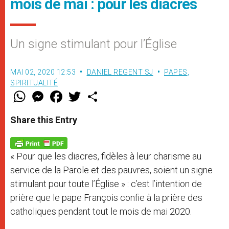
mois de mai : pour les diacres
Un signe stimulant pour l’Église
MAI 02, 2020 12:53
DANIEL REGENT SJ
PAPES
,
SPIRITUALITÉ
W
M
F
T
S
h
e
a
w
h
a
s
c
i
a
t
s
e
t
r
Share this Entry
s
e
b
t
e
A
n
o
e
p
g
o
r
p
e
k
« Pour que les diacres, fidèles à leur charisme au
r
service de la Parole et des pauvres, soient un signe
stimulant pour toute l’Église » : c’est l’intention de
prière que le pape François confie à la prière des
catholiques pendant tout le mois de mai 2020.