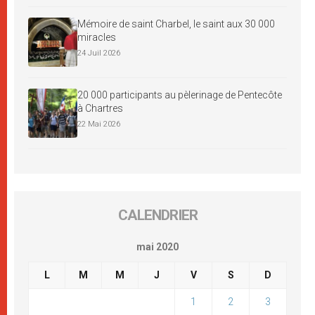
Mémoire de saint Charbel, le saint aux 30 000
miracles
24 Juil 2026
20 000 participants au pèlerinage de Pentecôte
à Chartres
22 Mai 2026
CALENDRIER
mai 2020
L
M
M
J
V
S
D
1
2
3