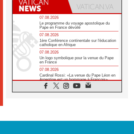
07.08.2026
Le programme du voyage apostolique du
Pape en France dévoilé
07.08.2026
1ère Conférence continentale sur l'éducation
catholique en Afrique
07.08.2026
Un logo symbolique pour la venue du Pape
en France
07.08.2026
Cardinal Rossi: «La venue du Pape Léon en
Argentine est un hommage à François»
07.08.2026
Hiroshima et Nagasaki, 81 ans après,
lancement des «dix jours de prière pour la
paix»
06.08.2026
Préparatifs des JMJ 2027 à Séoul: «c'est
passionnant et l'impatience est immense!»
06.08.2026
Chrétiens et confucéens: respect et sagesse