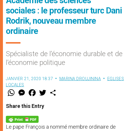
Académie des sciences
sociales : le professeur turc Dani
Rodrik, nouveau membre
ordinaire
Spécialiste de l’économie durable et de
l’économie politique
JANVIER 21, 2020 18:37
MARINA DROUJININA
EGLISES
LOCALES
W
M
F
T
S
h
e
a
w
h
a
s
c
i
a
t
s
e
t
r
Share this Entry
s
e
b
t
e
A
n
o
e
p
g
o
r
p
e
k
Le pape François a nommé membre ordinaire de
r