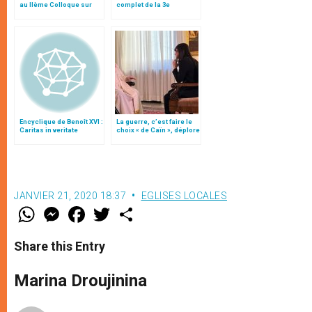
au IIème Colloque sur
complet de la 3e
Science et Foi
encyclique du pape
François
Encyclique de Benoît XVI :
La guerre, c’est faire le
Caritas in veritate
choix « de Caïn », déplore
le pape François
JANVIER 21, 2020 18:37
EGLISES LOCALES
W
M
F
T
S
h
e
a
w
h
a
s
c
i
a
t
s
e
t
r
Share this Entry
s
e
b
t
e
A
n
o
e
p
g
o
r
Marina Droujinina
p
e
k
r