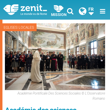
FR
MISSION
EGLISES LOCALES
Académie Pontificale Des Sciences Sociales © L'Osservatore
Romano