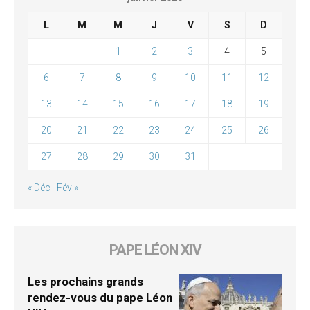
L
M
M
J
V
S
D
1
2
3
4
5
6
7
8
9
10
11
12
13
14
15
16
17
18
19
20
21
22
23
24
25
26
27
28
29
30
31
« Déc
Fév »
PAPE LÉON XIV
Les prochains grands
rendez-vous du pape Léon