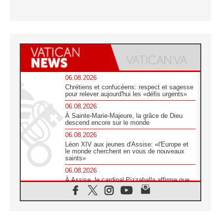
06.08.2026
Chrétiens et confucéens: respect et sagesse
pour relever aujourd'hui les «défis urgents»
06.08.2026
À Sainte-Marie-Majeure, la grâce de Dieu
descend encore sur le monde
06.08.2026
Léon XIV aux jeunes d'Assise: «l'Europe et
le monde cherchent en vous de nouveaux
saints»
06.08.2026
À Assise, le cardinal Pizzaballa affirme que
«les chrétiens veulent la paix»
06.08.2026
Au Mexique, le cardinal Parolin invite à être
aux côtés des marginalisées