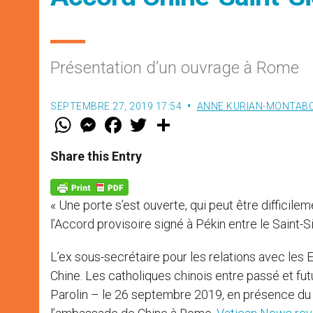
Présentation d’un ouvrage à Rome
SEPTEMBRE 27, 2019 17:54
ANNE KURIAN-MONTAB
W
M
F
T
S
h
e
a
w
h
a
s
c
i
a
t
s
e
t
r
Share this Entry
s
e
b
t
e
A
n
o
e
p
g
o
r
p
e
k
« Une porte s’est ouverte, qui peut être difficile
r
l’Accord provisoire signé à Pékin entre le Saint-
L’ex sous-secrétaire pour les relations avec les E
Chine. Les catholiques chinois entre passé et fut
Parolin – le 26 septembre 2019, en présence du 