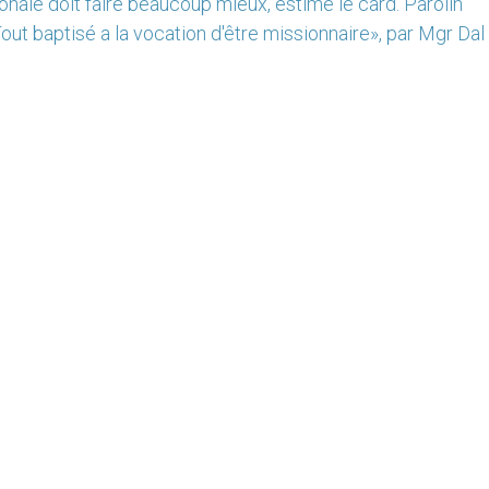
nale doit faire beaucoup mieux, estime le card. Parolin
out baptisé a la vocation d'être missionnaire», par Mgr Da