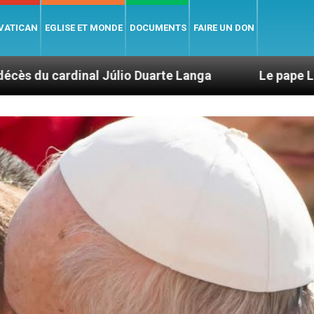
 VATICAN
EGLISE ET MONDE
DOCUMENTS
FAIRE UN DON
úlio Duarte Langa
Le pape Léon XIV évoque un 