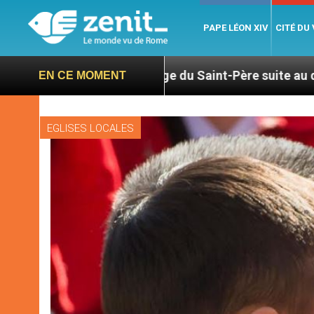
PAPE LÉON XIV
CITÉ DU
Hommage du Saint-Père suite au décès du cardinal J
EN CE MOMENT
EGLISES LOCALES