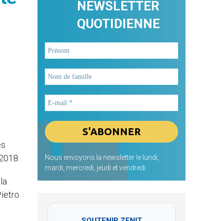
NEWSLETTER
QUOTIDIENNE
ès
 2018.
Nous envoyons la newsletter le lundi,
mardi, mercredi, jeudi et vendredi
la
Pietro
SOUTENIR ZENIT