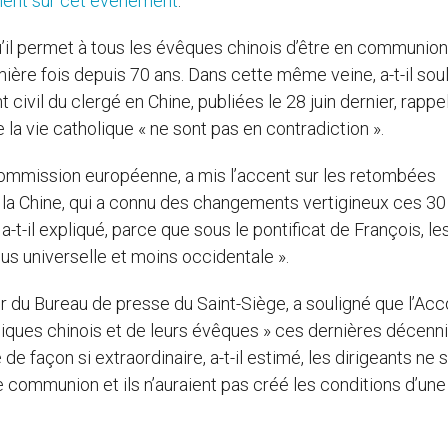
ient sur cet événement
.
qu’il permet à tous les évêques chinois d’être en communion
ière fois depuis 70 ans. Dans cette même veine, a-t-il soul
civil du clergé en Chine, publiées le 28 juin dernier, rappe
 la vie catholique « ne sont pas en contradiction ».
Commission européenne, a mis l’accent sur les retombées
 la Chine, qui a connu des changements vertigineux ces 30
-t-il expliqué, parce que sous le pontificat de François, le
us universelle et moins occidentale ».
ur du Bureau de presse du Saint-Siège, a souligné que l’Acc
tholiques chinois et de leurs évêques » ces dernières décenni
 de façon si extraordinaire, a-t-il estimé, les dirigeants ne 
e communion et ils n’auraient pas créé les conditions d’une