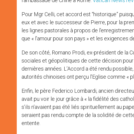
l’ambassade de Chine à Rome.
Vatican News rev
Pour Mgr Celli, cet accord est “historique” puis
eux et avec le successeur de Pierre, pour la prem
les lignes pastorales à propos de l’enregistrement 
que « l’amour pour son pays » et les exigences de
De son côté, Romano Prodi, ex-président de la 
sociales et géopolitiques de cette décision pour
dernières années. L’Accord a été rendu possible, a
autorités chinoises ont perçu l’Eglise comme « pl
Enfin, le père Federico Lombardi, ancien directe
avait pu voir le jour grâce à « la fidélité des ca
s’ils n’avaient pas été liés spirituellement au pape
seraient pas rendu compte de la solidité de cett
entente.