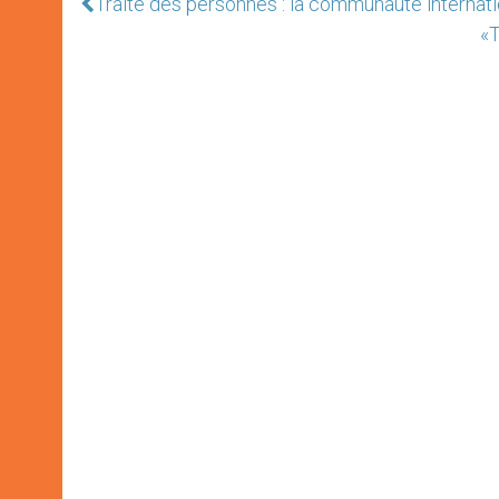
Traite des personnes : la communauté internatio
«T