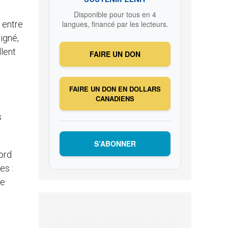
Disponible pour tous en 4
 entre
langues, financé par les lecteurs.
igné,
llent
FAIRE UN DON
FAIRE UN DON EN DOLLARS
CANADIENS
s
S’ABONNER
ord
es :
se