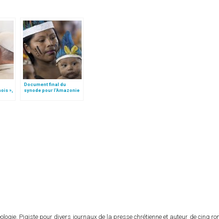
Document final du
ois »,
synode pour l'Amazonie
seph
en français: traduction
daro
non officielle
logie. Pigiste pour divers journaux de la presse chrétienne et auteur de cinq r