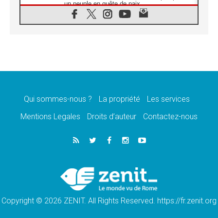
un peuple en quête de paix
05.08.2026
SCEAM: L'Église en Afrique vers
l'Assemblée ecclésiale de 2028 depuis
Addis-Abeba
05.08.2026
Le Pape exprime ses condoléances suite au
décès du cardinal Júlio Langa
05.08.2026
Le Pape attendu en novembre en Uruguay,
en Argentine et au Pérou
Qui sommes-nous ?
La propriété
Les services
05.08.2026
Mentions Legales
Droits d’auteur
Contactez-nous
Audience générale: la prière est un acte
d'espérance
04.08.2026
Léon XIV invite les Chevaliers de Colomb à
être des «prophètes de l'harmonie»
04.08.2026
Au Nigéria, attaques d'église, meurtre et
enlèvements de religieux suscitent l'émotion
Copyright © 2026 ZENIT. All Rights Reserved. https://fr.zenit.org