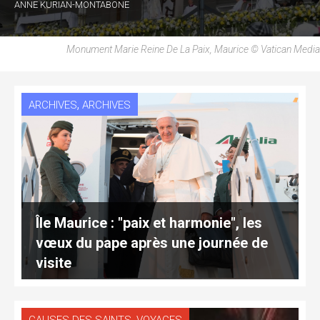
ANNE KURIAN-MONTABONE
Monument Marie Reine De La Paix, Maurice © Vatican Media
,
ARCHIVES
ARCHIVES
Île Maurice : "paix et harmonie", les
vœux du pape après une journée de
visite
,