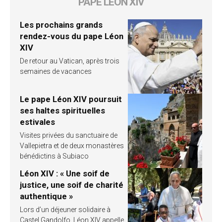
PAPE LÉON XIV
Les prochains grands
rendez-vous du pape Léon
XIV
De retour au Vatican, après trois
semaines de vacances
Le pape Léon XIV poursuit
ses haltes spirituelles
estivales
Visites privées du sanctuaire de
Vallepietra et de deux monastères
bénédictins à Subiaco
Léon XIV : « Une soif de
justice, une soif de charité
authentique »
Lors d’un déjeuner solidaire à
Castel Gandolfo, Léon XIV appelle