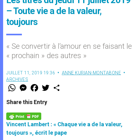
Les titres du jeudi 11 juillet 2019
– Toute vie a de la valeur,
toujours
« Se convertir à l’amour en se faisant le
« prochain » des autres »
JUILLET 11, 2019 19:36
ANNE KURIAN-MONTABONE
ARCHIVES
W
M
F
T
S
h
e
a
w
h
a
s
c
i
a
t
s
e
t
r
Share this Entry
s
e
b
t
e
A
n
o
e
p
g
o
r
p
e
k
Vincent Lambert : « Chaque vie a de la valeur,
r
toujours », écrit le pape