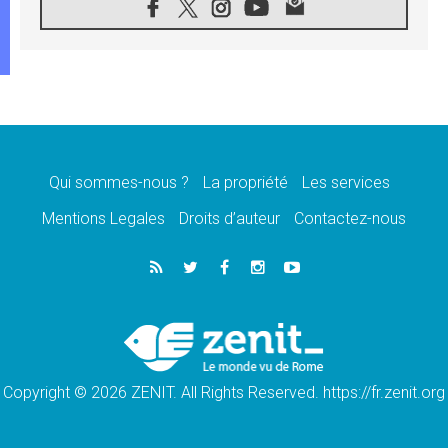
«les chrétiens veulent la paix»
06.08.2026
Au Mexique, le cardinal Parolin invite à être
aux côtés des marginalisées
06.08.2026
À Assise, le Pape invite les jeunes à
«construire la civilisation de l'amour»
05.08.2026
La visite du Pape en Argentine portera «un
message de paix et de dignité humaine»
Qui sommes-nous ?
La propriété
Les services
05.08.2026
Mentions Legales
Droits d’auteur
Contactez-nous
«La visite du Pape en Uruguay renforcera
l'espérance» affirme Mgr Tróccoli
05.08.2026
Le nonce en Ukraine: «Il est inquiétant
d'entendre ceux qui bénissent la guerre»
05.08.2026
Léon XIV au Pérou, une lueur d'espoir pour
un peuple en quête de paix
Copyright © 2026 ZENIT. All Rights Reserved. https://fr.zenit.org