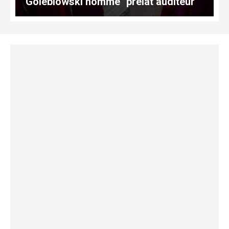
Golebiowski nommé "prélat auditeur"