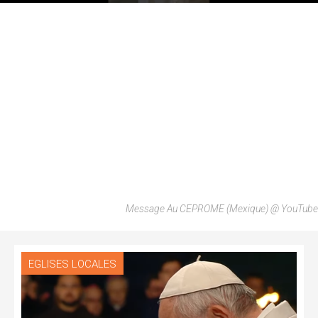
Message Au CEPROME (Mexique) @ YouTube
EGLISES LOCALES